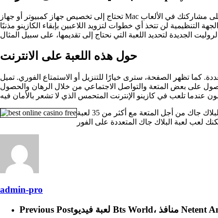
تحتاج إلى تخصيص جهاز كمبيوتر أو جهاز Mac أو أدوات الأشخاص اللازمة لنمط معين، هناك لتحافظ على اهتمامك الخاص وتحافظ على مشاركتك في الألعاب. Spending Game عبارة عن لعبة فيديو بسيطة ومجانية
ة التنظيمية لن تتخذ أي خطوات لتزويد اللاعبين بإبقاء الكازينو مذنبًا
حول هذه اللعبة على الانترنت
نامج على نظامك بلغات أخرى متعددة. كما تظهر الصفحة، سترى خيارًا للتنزيل أو الاستمتاع الفوري. تميل
لحصول على بعض المتعة والتواصل الاجتماعي من خلال الرهان والحصول
سيتعين عليك أيضًا السماح للكازينو عبر الإنترنت بالمعلومات الخاصة، على سبيل المثال هويتك وهدفك وتاريخ ميلادك وما شابه. استمتع بلعبة البلاك جاك من أجل المتعة مع أكثر من 35 لعبة
admin-pro
Netent Antique Bitcoi
Previous Post