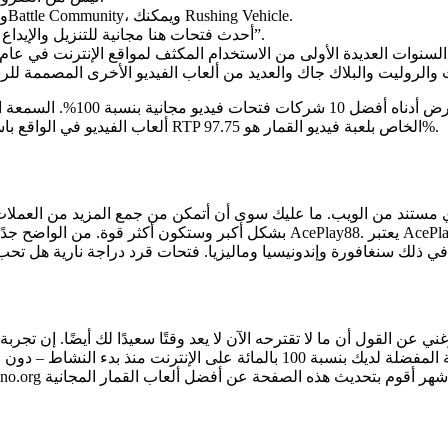
بعض الأمثلة على ألعاب الآركيد عبر الإنترنت هي Monkey Story، وBattle Community، ويمكنك Rushing Vehicle.
أحدث فتحات هنا مجانية للتنزيل والإيداع لفترة طويلة لأن المحترفين يمكنهم اللعب فقط “من أجل المتعة”.
سنستعرض أدناه أفضل 10 شركات 
ألعاب الفيديو في الواقع باستخدام 5 بكرات وستحصل على 10 خطوط دفع، بالإضافة إلى أن معدل RTP الخاص بلعبة فيديو القمار هو 97.75%.
بشكل أكبر وستكون أكثر قوة. من الواضح جدًا أن المشكلة التي تتبادر إلى ذهنك تتضم
 في ذلك سنغافورة وإندونيسيا وماليزيا. فتحات قرد دراجة نارية هل تحب 
والاستقرار والاستمتاع ببساطة بألعاب القمار المجانية المفضلة لديك بنسبة