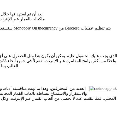
ترتبط الخلفية ارتباطًا مباشرًا بصعودك إلى عالم iGaming، بعد أن تم استهدافها خلال السنوات العديدة الأولى من الاستخدام المكثف لمواقع الإنترنت في عام 1996.
تتضمن إحدى ألعاب فيديو Merkur ماكينات القمار عبر الإنترنت والروليت والبلاك جاك والعديد من ألعاب الفيديو الأخرى المصممة للرسومات عالية الدقة الاحترافية.
العالم، بما