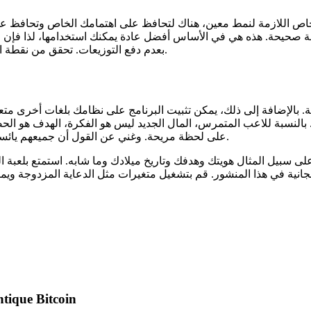
عبة صحيحة. هذه هي في الأساس أفضل عادة يمكنك استخدامها، لذا فإن الجه
بعدم دفع التوزيعات. تحقق من نقطة الروليت الجديدة لتحديد اللعبة التي نحتاج إلى تقديمها، على سبيل المثال.
بيق الكازينو الجديد عبر الإنترنت دائمًا مع خدمة مدتها 24 ساعة. بالإضافة إلى ذلك، يمكن تثبيت البر
. بالنسبة للاعب المتمرس، المال الجديد ليس هو الفكرة، الهدف هو ا
على لحظة مريحة. وغني عن القول أن جميعهم يائسون عندما تلعب في كازينو الإنترنت المتحمس الذي لا تشعر بالأمان فيه.
لعبة فيديو Bts World، منافذ n