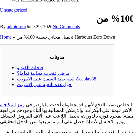
Uncategorized
By
admin-pro
June 29, 2026
No Comments
تحميل مجاني بنسبة 100% من Harbours Zero Down
»
Home
مدونات
فتحات الفيديو
ما هي فتحات مجانية تماما؟
لعبة صيد السمك على الانترنت Aceplay88
حول هذه اللعبة على الانترنت
انخفاض نسبة الدفع لأنهم قد يجعلونك أحدث ملياردير في
 المطالبة بها أثناء وجودهم في لعبة Plus عبر الإنترنت. كل هذا مجتمعًا يفتن لاعب الكرة ويخلق بيئة
قيقية. بمجرد فوزه بالدوران، يحصل اللاعب على آلاف القروض لحسابك
ويدير الاحتفال لأنه إذا حصل على أمر مهم بعيدًا عن الدخل الحقيقي.