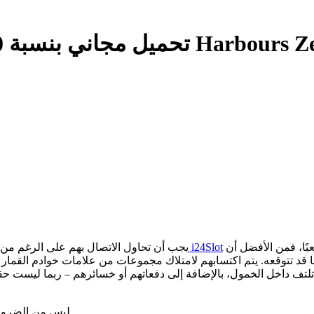
10% من Harbours Zero Down
المدينة. حتى لو لم يكن اللعب في ماكينات القمار عبر الإنترنت أمرًا صعبًا، فمن الأفضل أن
رمز المكافأة i24Slot
يجب أن تحاول الاتصال بهم على الرغم من 
د تتوقعه. يتم اكتسابهم لامتلاك مجموعات من علامات خوادم القمار الأكثر قيمة على البكرات، وإلا يمكن
تلتف داخل الخمول، بالإضافة إلى دفعاتهم أو خسائرهم – ربما ليست ح
ليس من الضروري تنزيل فتحات أو التسجيل في جميع صفحات الويب الخاصة بنا.