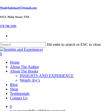
Skip
Wendybakelaar67@gmail.com
to
main
#123, Walse Street, USA
content
570 766 3293
Hit enter to search or ESC to close
Close
Search
0
Menu
Home
About The Author
About The Books
INSIGHTS AND EXPERIENCE
Wendy Joy’s
Blog
Shop
Testimonials
Contact Us
0
was successfully added to your cart.