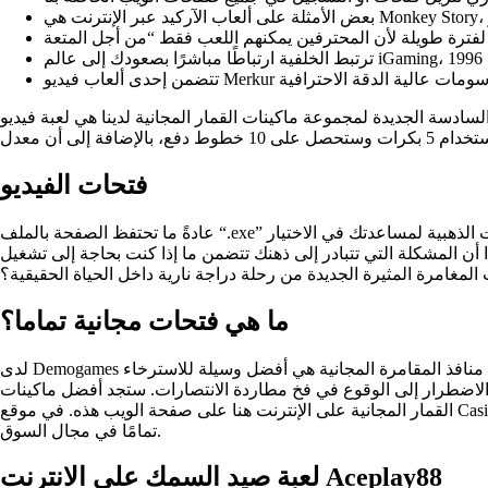
فتحات فيديو مجانية بنسبة 100%. السمعة السادسة الجديدة لمجموعة ماكينات القمار المجانية لدينا هي لعبة فيديو Monopoly On thecurrency من Barcrest. يتم تنظيم عمليات
فتحات الفيديو
عادةً ما تحتفظ الصفحة بالملف “.exe” الذي يجب عليك الحصول عليه. يمكن أن يكون هذا مثل الحصول على أي مستند من الويب. ما عليك سوى أن أتمكن من جمع المزيد من العملات الذهبية لمساعدتك في الاختيار
ن ما إذا كنت بحاجة إلى تشغيل AcePlay88. يعتبر AcePlay88 واحدًا من أكثر برامج المقامرة عبر الإنترنت تفضيلاً في جميع أنحاء
المغامرة المثيرة الجديدة من رحلة دراجة نارية داخل الحياة الحقيقية؟
ما هي فتحات مجانية تماما؟
لدى Demogames العديد من المحترفين، وهذا ما تمت مناقشته أدناه. وغني عن القول أن ما لا تقترحه الآن لا يعد وقتًا سعيدًا لك أيضًا. إن تجربة منافذ المقامرة المجانية هي أفضل وسيلة للاسترخاء
 100 بالمائة على الإنترنت منذ بدء النشاط – دون الاضطرار إلى الوقوع في فخ مطاردة الانتصارات. ستجد أفضل ماكينات
القمار المجانية على الإنترنت هنا على صفحة الويب هذه. في موقع Casino.org المحلي، قمنا بتقييم عدد لا يحصى من ألعاب القمار عبر الإنترنت، وكل شهر أقوم بتحديث هذه الصفحة عن أفضل ألعاب القمار المجانية
تمامًا في مجال السوق.
لعبة صيد السمك على الانترنت Aceplay88