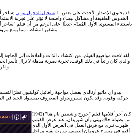
tusk casino تسجيل الدخول موبي
الخدوش الطفيفة أو مشاكل بيضاء واضحة لا تؤثر على تجربة الاستما
لم يكن أول من استخدم هذه التقنية. تقوم خدمة VPN بتشفير النشاط، مما يمنع مزود خدمة الإنترنت من تقييد سرعة الإنترنت لديك ويضمن تجربة سلسة وخالية من التقطيع.
لقد لاقت مواضيع الفيلم، من اكتشاف الذات والعلاقات إلى الحاجة إلى ا
والذي كان رائداً في ذلك الوقت، تجربة بصرية مذهلة لا تزال تأسر الج
ولكن يُسمح أيضاً بعرضها داخل قاعة العرض. التجربة مُصممة للأطفال من سن ست سنوات فما فوق، ولكن جميع الزوار يحتاجون إلى تذكرة دخول.
يبدو أن ماتيو أرنالدي يفضل مواجهة رافائيل كولينيون نظرًا لتصن
حركته وقوته. وقد يكون لسيروندولو، المعروف بمستواه الجيد في المب
كان آخر أفلامها فيلم "جورج واشنطن نام هنا" (1942)
من بطولة جاك بيني وآن شيريدان. عند عرض الفيلم،
ظهرت تيري مع فريق العمل في العرض الأول الذي
أقيم في مسرح غرومان الصيني. سارت بقية مراحل