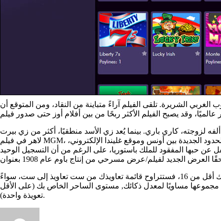
غربي الشريرة. تلقى الفيلم آراءً متباينة من النقاد، ومن المتوقع أن
فه لزوجته، كاري باري. بينما يُعد زي الأسد منطقيًا، أكثر من زي بيرت
لاهر في فيلم MGM، فإن هدفه الرئيسي هو تقديم بعض المشاهد الكوميدية وإخافة الأشرار بين الحين والآخر. تدور أحداث إعادة إنتاجه لهذه المشاهد في منطقة الحدود الجديدة بين أونس وموقع غليندا الإلكتروني،
 عن حبها المفقود للملك باستوريا، على الرغم من أن التسجيل الوحيد
الذكاء هو عنصرك السحري، وبفضل عبقريتك، تتعلم أساليبك الخاصة من خلال البحث الدؤوب والحفظ. إذا كان ذكاؤك أقل من 16، فستتراوح قائمة تعاويذك من ست تعاويذ إلى ست، سواءً
ون مجموعها مساويًا لمعدل ذكائك, مستوى الساحر الخاص بك (على الأقل
تعويذة واحدة).