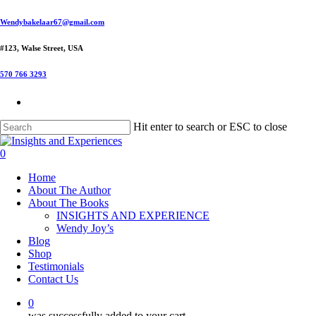
Skip
Wendybakelaar67@gmail.com
to
main
#123, Walse Street, USA
content
570 766 3293
Hit enter to search or ESC to close
Close
Search
0
Menu
Home
About The Author
About The Books
INSIGHTS AND EXPERIENCE
Wendy Joy’s
Blog
Shop
Testimonials
Contact Us
0
was successfully added to your cart.