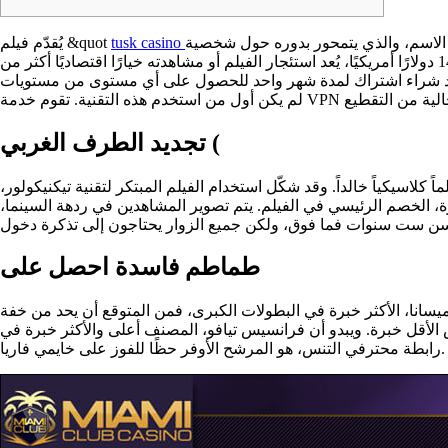
فيلم عام 1939 الذي يحمل نفس الاسم، والذي يتمحور بدوره حول شخصية L. قد يحتوي الإصدار الأحدث على بعض
يُقدّم فيلم &quot
مع أسعار التأجير البالغة 3.99 دولارًا أمريكيًا وسعر الشراء البالغ 14.99 دولارًا أمريكيًا، يُعد استئجار الفيلم أو مشاهدته خيارًا اقتصاديًا أكثر من
راك لمدة شهر واحد للحصول على أي مستوى من مستويات Max باستثناء المستوى الأول المُقدّم حديثًا. على الرغم من أن فيلم "ساحر أوز" قدّم سحر الألوان الطبيعية الكاملة لأفلام هوليوود، إلا أنه
تجديد الطرف الغربي (
لاسيكياً خالداً. وقد شكّل استخدام الفيلم المبتكر لتقنية تيكنيكولور،
رة، الخصم الرئيسي في الفيلم. يتم تصوير المشاهدين في ردهة السينما،
طماطم فاسدة احصل على
ميسانا، الأكثر خبرة في البطولات الكبرى، فمن المتوقع أن يحد من خفة
 الأقل خبرة. ويبدو أن فرانسيس تيافو، المصنف أعلى والأكثر خبرة في
رابطة محترفي التنس، هو المرشح الأوفر حظًا للفوز على خايمي فاريا.