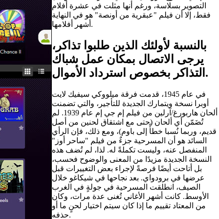
التصوير بسلاسة، ورغم أنها مثلت في عشرة أفلام
فقط، إلا أن فيلم "عبقرية من أونصة" هو في النهاية
أشهر أفلامها.
بالنسبة لأولئك الذين طلبوا تذاكر،
يرجى الاتصال بمكان عمل شباك
التذاكر بخصوص استرداد الأموال.
في عام 1945، قدمت فرقة ميلووكي سيفيك لايت
أوبرا نسخة ويتمارك الجديدة للتأجير، والتي تضمنت
ألحان هاربورغ/آرلين من فيلم إم جي إم عام 1939. لم
تُضَمّن أي ألحان (حتى مع اشتقاق لحنين من أصل
قديم، وربما نُسبا خطأً إلى باوم)، ومع ذلك، فإن الرأي
السائد هو أن المسرحية جزءٌ من فيلم "ساحر أوز"
المنفصل عنه، وليست تكملةً له. لذا، لم تُضف هذه
النسخة الجديدة مزيدًا من المعنى والوضوح فحسب،
بل أتاحت أيضًا فرصةً لإجراء بعض التغييرات قبل
عرضها في برودواي. بعد نجاحها في شيكاغو خلال
الصيف، انطلقت المسرحية في جولةٍ في الغرب
الأوسط. كانت أشهر الأغاني تُغنى عدة مرات، وكان
من المعتاد تقييم ما إذا كان سيتم اختيار لحنٍ ما أو
حذفه.