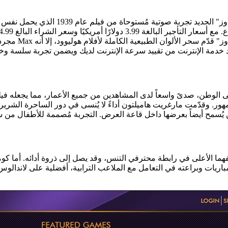
;ساحر أوز" الجديد تجربة صوتية مُستوحاة من 
ع.
مجرد شراء اشت
لوطن، صدىً واسعاً لدى المشاهدين من جميع الأعمار، مما يجعله فيلماً ك
مهور. وقدّمت مارغريت هاميلتون أداءً لا يُنسى في دور الساحرة الشري
يفهما الأعلى في رابطة محترفي التنس، وقد يصل إلى ذروة أدائه. أما كو
اريات وبراعته في التعامل مع الملاعب الترابية، أفضلية على لاندالوس