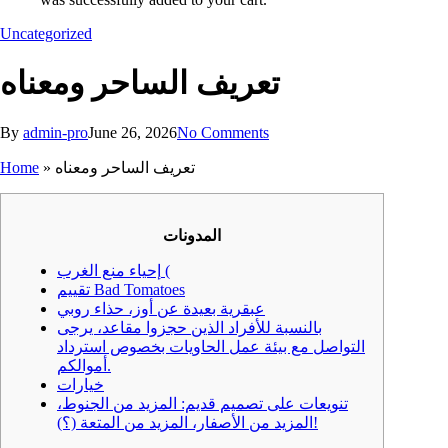
Uncategorized
تعريف الساحر ومعناه
By
admin-pro
June 26, 2026
No Comments
تعريف الساحر ومعناه
»
Home
المدونات
إحياء منع الغرب (
تقييم Bad Tomatoes
عبقرية بعيدة عن أوز، حذاء روبي
بالنسبة للأفراد الذين حجزوا مقاعد، يرجى
التواصل مع بيئة عمل الحاويات بخصوص استرداد
أموالكم.
خيارات
تنويعات على تصميم قديم: المزيد من الجنوط،
المزيد من الأصفار، المزيد من المتعة (؟)!