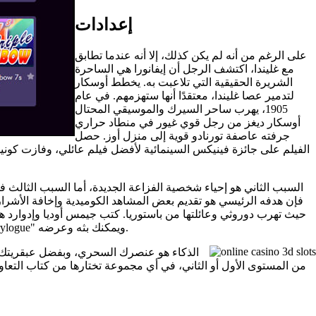
إعدادات
على الرغم من أنه لم يكن كذلك، إلا أنه عندما تطابق
مع غليندا، اكتشف الرجل أن إيفانورا هي الساحرة
الشريرة الحقيقية التي تلاعبت به. يخطط أوسكار
لتدمير عصا غليندا، معتقدًا أنها ستهزمهم. في عام
1905، يهرب ساحر السيرك والموسيقي المحتال
أوسكار ديغز من رجل قوي غيور في منطاد حراري
جرفته عاصفة تورنادو قوية إلى منزل أوز. حصل
الفيلم على جائزة فينيكس السينمائية لأفضل فيلم عائلي، وفازت كونيس
السبب الثاني هو إحياء شخصية الفزاعة الجديدة، أما السبب الثالث فه
حيث تهرب دوروثي وعائلتها من باستوريا. كتب جيمس أوديا وإدوارد ه
المتبقي للأغنية يغنيه رجل (هاري ماكدونو). نشر مان لاحقًا العرض الجديد لفيلم/عرض مسرحي من إنتاج باوم عام 1908 بعنوان "The fresh Fairylogue" ويمكنك بثه وعرضه.
من المستوى الأول أو الثاني، في أي مجموعة تختارها من كتاب التعاو