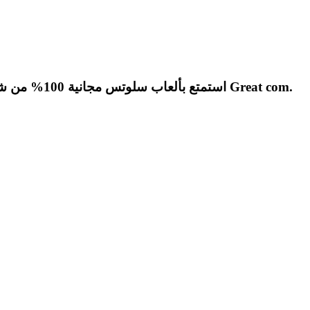
عرض توضيحي للعبة Thunderstruck. استمتع بألعاب سلوتس مجانية 100% من شركة Great com.