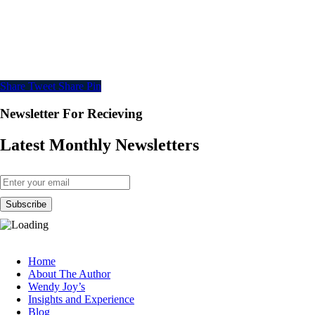
Share
Tweet
Share
Pin
Newsletter For Recieving
Latest Monthly Newsletters
Home
About The Author
Wendy Joy’s
Insights and Experience
Blog