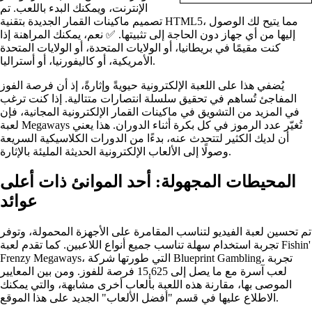
الإنترنت، ويمكنك البدء باللعب. تم
تصميم ماكينات القمار الجديدة بتقنية HTML5، مما يتيح لك الوصول
إليها من أي جهاز دون الحاجة إلى تثبيتها. ✅ نعم، يمكنك المراهنة إذا
كنت مقيمًا في بريطانيا، أو الولايات المتحدة، أو الولايات المتحدة
الأمريكية، أو كاليفورنيا، أو أستراليا.
يُضفي هذا على اللعبة الإلكترونية حيويةً وإثارةً، إذ أن فرصة الفوز
المفاجئ تُساهم في تحقيق سلسلة انتصارات متتالية. إذا كنت ترغب
في المزيد من التشويق في ماكينات القمار الإلكترونية المجانية، فإن
لعبة Megaways تُغيّر عدد الرموز في كل بكرة أثناء الدوران. هذا يعني
أن لديك الكثير لتتحدث عنه، بدءًا من الدورات الكلاسيكية السريعة
وصولًا إلى الألعاب الإلكترونية الحديثة المليئة بالإثارة.
المحيطات المجهولة: أحد الموانئ ذات أعلى
عوائد
تم تحسين لعبة الفيديو لتناسب المقامرة على الأجهزة المحمولة، وتوفر
تجربة استخدام سهلة تناسب جميع أنواع اللاعبين. كما تقدم لعبة Fishin'
Frenzy Megaways، التي طورتها شركة Blueprint Gambling، تجربة
لعب آسرة مع ما يصل إلى 15,625 فرصة للفوز. ومن بين المعايير
الموصى بها، مقارنة هذه اللعبة بألعاب أخرى مشابهة، والتي يمكنك
الاطلاع عليها في قسم "أفضل الألعاب" الجديد على هذا الموقع.