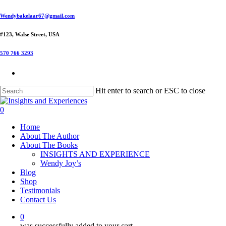
Skip
Wendybakelaar67@gmail.com
to
main
#123, Walse Street, USA
content
570 766 3293
Hit enter to search or ESC to close
Close
Search
0
Menu
Home
About The Author
About The Books
INSIGHTS AND EXPERIENCE
Wendy Joy’s
Blog
Shop
Testimonials
Contact Us
0
was successfully added to your cart.