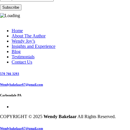
Home
About The Author
Wendy Joy’s
Insights and Experience
Blog
Testimonials
Contact Us
570 766 3293
Wendybakelaar67@gmail.com
Carbondale PA
COPYRIGHT © 2025
Wendy Bakelaar
All Rights Reserved.
Close
Wendybakelaar67@gmail.com