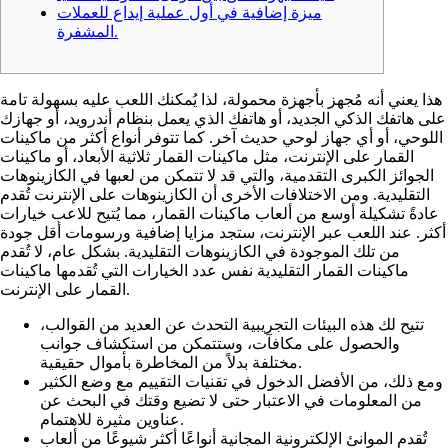
ميزة إضافية في أول عملية إيداع للعملات
المشفرة.
هذا يعني أنه مُجهز بأجهزة محمولة، لذا يُمكنك اللعب عليه بسهولة تامة
على هاتفك الذكي الجديد، أو هاتفك الذي يعمل بنظام أندرويد، أو جهازك
اللوحي، أو أي جهاز لوحي حديث آخر. كما تتوفر أنواع أكثر من ماكينات
القمار على الإنترنت، مثل ماكينات القمار ثلاثية الأبعاد، أو ماكينات
الجوائز الكبرى التقدمية، والتي قد لا تتمكن من لعبها في الكازينوهات
التقليدية. ومن الاختلافات الأخرى أن الكازينوهات على الإنترنت تُقدم
عادةً تشكيلة أوسع من ألعاب ماكينات القمار، مما يُتيح للاعب خيارات
أكثر.
عند اللعب عبر الإنترنت، ستجد مزايا إضافية ورسومات أقل جودة
من تلك الموجودة في الكازينوهات التقليدية. بشكل عام، لا تُقدم
ماكينات القمار التقليدية نفس عدد الخيارات التي تُقدمها ماكينات
القمار على الإنترنت.
تتيح لك هذه البيئات التجريبية التحدث عن العديد من القوالب،
والحصول على مكافآت، وستتمكن من استكشاف جوانب
مختلفة بدلاً من المخاطرة بأموال حقيقية.
ومع ذلك، من الأفضل الدخول في تقنيات التقييم مع وضع الكثير
من المعلومات في الاعتبار حتى لا تضيع وقتك في البحث عن
عناوين مثيرة للاهتمام.
تُقدم الموانئ الإلكترونية المجانية أنواعًا أكثر شيوعًا من ألعاب