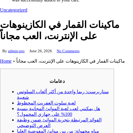
Uncategorized
ماكينات القمار في الكازينوهات
على الإنترنت، العب مجاناً
By
admin-pro
June 26, 2026
No Comments
ماكينات القمار في الكازينوهات على الإنترنت، العب مجاناً
»
Home
دعامات
ستاربرست: ربما واحدة من أكثر ألعاب السلوتس
شعبية
لعبة سلوت العفريت المحظوظ
هل يمكنني لعب لعبة الموانئ المجانية بنسبة
100% على جهازي المحمول؟
الفوائد المرتبطة بتجربة الموانئ ضمن وظيفة
العرض التوضيحي
مياه مجهولة: من بين موانئ المفوضية العليا