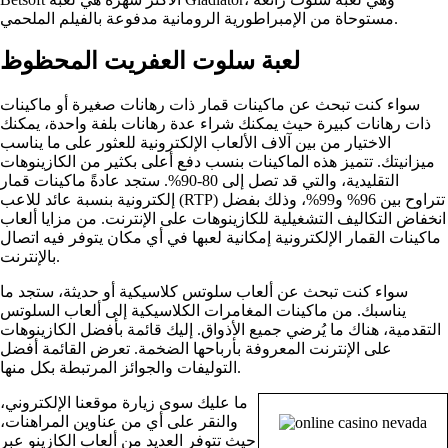
مستوحاة من الإمبراطورية الرومانية مدفوعة بالفيلم الملحمي.
لعبة سلوت العفريت المحظوظ
سواء كنت تبحث عن ماكينات قمار ذات رهانات صغيرة أو ماكينات
ذات رهانات كبيرة حيث يمكنك شراء عدة رهانات بلفة واحدة، يمكنك
الاختيار من بين آلاف الألعاب الإلكترونية للعثور على ما يناسب
ميزانيتك. تتميز هذه الماكينات بنسب دفع أعلى بكثير من الكازينوهات
التقليدية، والتي قد تصل إلى 80-90%. ستجد عادةً ماكينات قمار
إلكترونية بنسبة عائد للاعب (RTP) تتراوح بين 96% و99%، وذلك بفضل
انخفاض التكاليف التشغيلية للكازينوهات على الإنترنت. من مزايا ألعاب
ماكينات القمار الإلكترونية إمكانية لعبها في أي مكان يتوفر فيه اتصال
بالإنترنت.
سواء كنت تبحث عن ألعاب سلوتس كلاسيكية أو حديثة، ستجد ما
يناسبك. من ماكينات المغامرات الكلاسيكية إلى ألعاب السلوتس
التقدمية، هناك ما يُرضي جميع الأذواق. إليك قائمة بأفضل الكازينوهات
على الإنترنت المعروفة بأرباحها الضخمة. تعرض القائمة أفضل
التوليفات والجوائز المرتبطة بكل منها.
ما عليك سوى زيارة موقعنا الإلكتروني،
والنقر على أي من عناوين المراهنات،
حيث تتوفر العديد من ألعاب الكازينو عبر