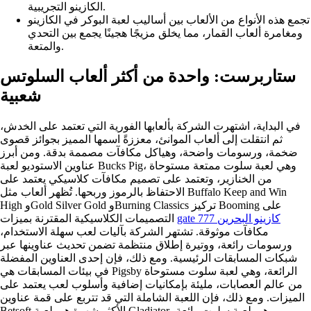
الكازينو التجريبية.
تجمع هذه الأنواع من الألعاب بين أساليب لعبة البوكر في الكازينو
ومغامرة ألعاب القمار، مما يخلق مزيجًا هجينًا يجمع بين التحدي
والمتعة.
ستاربرست: واحدة من أكثر ألعاب السلوتس
شعبية
في البداية، اشتهرت الشركة بألعابها الفورية التي تعتمد على الخدش،
ثم انتقلت إلى ألعاب الموانئ، معززةً اسمها المميز بجوائز قصوى
ضخمة، ورسومات واضحة، وهياكل مكافآت مصممة بدقة. ومن أبرز
عناوين الاستوديو لعبة Bucks Pig، وهي لعبة سلوت ممتعة مستوحاة
من الخنازير، وتعتمد على تصميم مكافآت كلاسيكي يعتمد على
الاحتفاظ بالرموز وربحها. تُظهر ألعاب مثل Buffalo Keep and Win
High وGold Silver Gold وBurning Classics تركيز Booming على
gate 777 كازينو البحرين
التصميمات الكلاسيكية المقترنة بميزات
مكافآت موثوقة. تشتهر الشركة بآليات لعب سهلة الاستخدام،
ورسومات رائعة، ووتيرة إطلاق منتظمة تضمن تحديث عناوينها عبر
شبكات المسابقات الرئيسية. ومع ذلك، فإن إحدى العناوين المفضلة
في بيئات المسابقات هي Pigsby الرائعة، وهي لعبة سلوت مستوحاة
من عالم العصابات، مليئة بإمكانيات إضافية وأسلوب لعب يعتمد على
الميزات. ومع ذلك، فإن اللعبة الشاملة التي قد تتربع على قمة عناوين
Betsoft الأكثر شهرة هي لعبة Gladiator، وهي لعبة سلوت رائعة