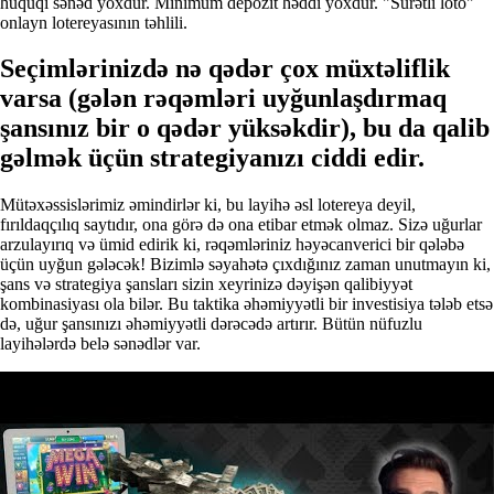
hüquqi sənəd yoxdur. Minimum depozit həddi yoxdur. "Sürətli loto"
onlayn lotereyasının təhlili.
Seçimlərinizdə nə qədər çox müxtəliflik
varsa (gələn rəqəmləri uyğunlaşdırmaq
şansınız bir o qədər yüksəkdir), bu da qalib
gəlmək üçün strategiyanızı ciddi edir.
Mütəxəssislərimiz əmindirlər ki, bu layihə əsl lotereya deyil,
fırıldaqçılıq saytıdır, ona görə də ona etibar etmək olmaz. Sizə uğurlar
arzulayırıq və ümid edirik ki, rəqəmləriniz həyəcanverici bir qələbə
üçün uyğun gələcək! Bizimlə səyahətə çıxdığınız zaman unutmayın ki,
şans və strategiya şansları sizin xeyrinizə dəyişən qalibiyyət
kombinasiyası ola bilər. Bu taktika əhəmiyyətli bir investisiya tələb etsə
də, uğur şansınızı əhəmiyyətli dərəcədə artırır. Bütün nüfuzlu
layihələrdə belə sənədlər var.