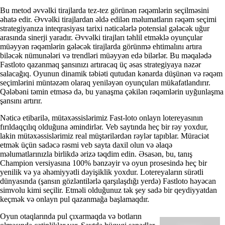
Bu metod əvvəlki tirajlarda tez-tez görünən rəqəmlərin seçilməsini
əhatə edir. Əvvəlki tirajlardan əldə edilən məlumatların rəqəm seçimi
strategiyanıza inteqrasiyası tarixi nəticələrlə potensial gələcək uğur
arasında sinerji yaradır. Əvvəlki tirajları təhlil etməklə oyunçular
müəyyən rəqəmlərin gələcək tirajlarda görünmə ehtimalını artıra
biləcək nümunələri və trendləri müəyyən edə bilərlər. Bu məqalədə
Fastloto qazanmaq şansınızı artıracaq üç əsas strategiyaya nəzər
salacağıq. Oyunun dinamik təbiəti qutudan kənarda düşünən və rəqəm
seçimlərini müntəzəm olaraq yeniləyən oyunçuları mükafatlandırır.
Qələbəni təmin etməsə də, bu yanaşma çəkilən rəqəmlərin uyğunlaşma
şansını artırır.
Nəticə etibarilə, mütəxəssislərimiz Fast-loto onlayn lotereyasının
fırıldaqçılıq olduğuna əmindirlər. Veb saytında heç bir rəy yoxdur,
lakin mütəxəssislərimiz real müştərilərdən rəylər tapıblar. Müraciət
etmək üçün sadəcə rəsmi veb sayta daxil olun və əlaqə
məlumatlarınızla birlikdə ərizə təqdim edin. Əsasən, bu, tanış
Champion versiyasına 100% bənzəyir və oyun prosesində heç bir
yenilik və ya əhəmiyyətli dəyişiklik yoxdur. Lotereyaların sürətli
dünyasında (şansın gözləntilərlə qarşılaşdığı yerdə) Fastloto həyəcan
simvolu kimi seçilir. Etməli olduğunuz tək şey sadə bir qeydiyyatdan
keçmək və onlayn pul qazanmağa başlamaqdır.
Oyun otaqlarında pul çıxarmaqda və botların