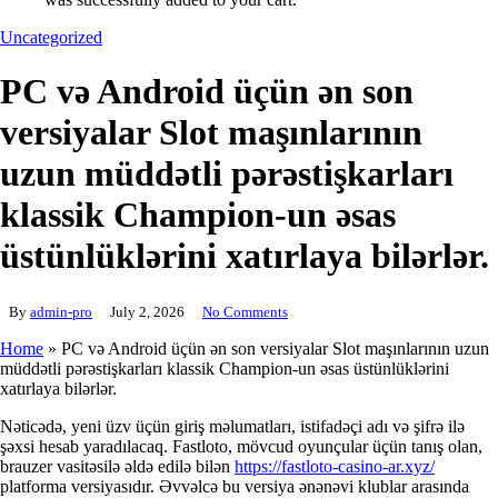
Uncategorized
PC və Android üçün ən son
versiyalar Slot maşınlarının
uzun müddətli pərəstişkarları
klassik Champion-un əsas
üstünlüklərini xatırlaya bilərlər.
By
admin-pro
July 2, 2026
No Comments
Home
»
PC və Android üçün ən son versiyalar Slot maşınlarının uzun
müddətli pərəstişkarları klassik Champion-un əsas üstünlüklərini
xatırlaya bilərlər.
Nəticədə, yeni üzv üçün giriş məlumatları, istifadəçi adı və şifrə ilə
şəxsi hesab yaradılacaq. Fastloto, mövcud oyunçular üçün tanış olan,
brauzer vasitəsilə əldə edilə bilən
https://fastloto-casino-ar.xyz/
platforma versiyasıdır. Əvvəlcə bu versiya ənənəvi klublar arasında