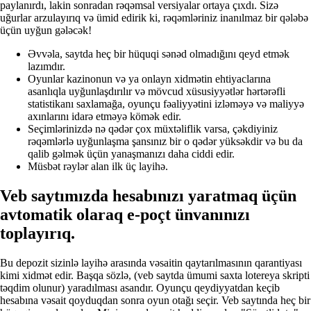
paylanırdı, lakin sonradan rəqəmsal versiyalar ortaya çıxdı.
Sizə
uğurlar arzulayırıq və ümid edirik ki, rəqəmləriniz inanılmaz bir qələbə
üçün uyğun gələcək!
Əvvəla, saytda heç bir hüquqi sənəd olmadığını qeyd etmək
lazımdır.
Oyunlar kazinonun və ya onlayn xidmətin ehtiyaclarına
asanlıqla uyğunlaşdırılır və mövcud xüsusiyyətlər hərtərəfli
statistikanı saxlamağa, oyunçu fəaliyyətini izləməyə və maliyyə
axınlarını idarə etməyə kömək edir.
Seçimlərinizdə nə qədər çox müxtəliflik varsa, çəkdiyiniz
rəqəmlərlə uyğunlaşma şansınız bir o qədər yüksəkdir və bu da
qalib gəlmək üçün yanaşmanızı daha ciddi edir.
Müsbət rəylər alan ilk üç layihə.
Veb saytımızda hesabınızı yaratmaq üçün
avtomatik olaraq e-poçt ünvanınızı
toplayırıq.
Bu depozit sizinlə layihə arasında vəsaitin qaytarılmasının qarantiyası
kimi xidmət edir. Başqa sözlə, (veb saytda ümumi saxta lotereya skripti
təqdim olunur) yaradılması asandır. Oyunçu qeydiyyatdan keçib
hesabına vəsait qoyduqdan sonra oyun otağı seçir. Veb saytında heç bir