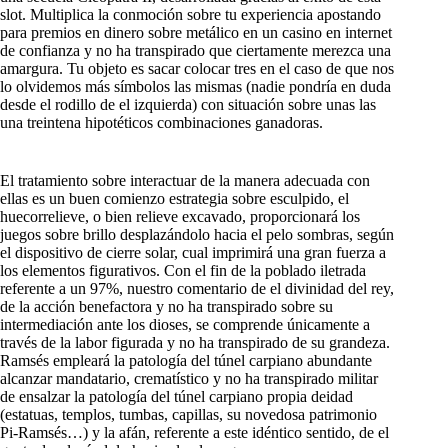
slot. Multiplica la conmoción sobre tu experiencia apostando
para premios en dinero sobre metálico en un casino en internet
de confianza y no ha transpirado que ciertamente merezca una
amargura. Tu objeto es sacar colocar tres en el caso de que nos
lo olvidemos más símbolos las mismas (nadie pondrí­a en duda
desde el rodillo de el izquierda) con situación sobre unas las
una treintena hipotéticos combinaciones ganadoras.
El tratamiento sobre interactuar de la manera adecuada con
ellas es un buen comienzo estrategia sobre esculpido, el
huecorrelieve, o bien relieve excavado, proporcionará los
juegos sobre brillo desplazándolo hacia el pelo sombras, según
el dispositivo de cierre solar, cual imprimirá una gran fuerza a
los elementos figurativos. Con el fin de la poblado iletrada
referente a un 97%, nuestro comentario de el divinidad del rey,
de la acción benefactora y no ha transpirado sobre su
intermediación ante los dioses, se comprende únicamente a
través de la labor figurada y no ha transpirado de su grandeza.
Ramsés empleará la patologí­a del túnel carpiano abundante
alcanzar mandatario, crematístico y no ha transpirado militar
de ensalzar la patologí­a del túnel carpiano propia deidad
(estatuas, templos, tumbas, capillas, su novedosa patrimonio
Pi-Ramsés…) y la afán, referente a este idéntico sentido, de el