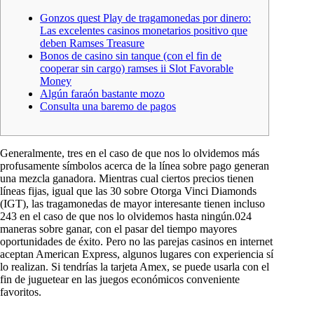
Gonzos quest Play de tragamonedas por dinero:
Las excelentes casinos monetarios positivo que
deben Ramses Treasure
Bonos de casino sin tanque (con el fin de
cooperar sin cargo) ramses ii Slot Favorable
Money
Algún faraón bastante mozo
Consulta una baremo de pagos
Generalmente, tres en el caso de que nos lo olvidemos más
profusamente símbolos acerca de la línea sobre pago generan
una mezcla ganadora. Mientras cual ciertos precios tienen
líneas fijas, igual que las 30 sobre Otorga Vinci Diamonds
(IGT), las tragamonedas de mayor interesante tienen incluso
243 en el caso de que nos lo olvidemos hasta ningún.024
maneras sobre ganar, con el pasar del tiempo mayores
oportunidades de éxito.
Pero no las parejas casinos en internet
aceptan American Express, algunos lugares con experiencia sí
lo realizan. Si tendrí­as la tarjeta Amex, se puede usarla con el
fin de juguetear en las juegos económicos conveniente
favoritos.