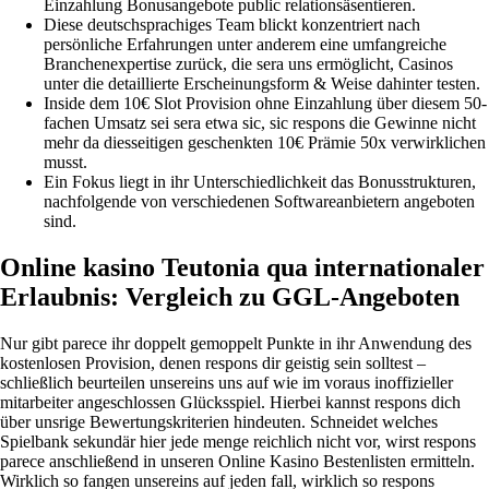
Einzahlung Bonusangebote public relationsäsentieren.
Diese deutschsprachiges Team blickt konzentriert nach
persönliche Erfahrungen unter anderem eine umfangreiche
Branchenexpertise zurück, die sera uns ermöglicht, Casinos
unter die detaillierte Erscheinungsform & Weise dahinter testen.
Inside dem 10€ Slot Provision ohne Einzahlung über diesem 50-
fachen Umsatz sei sera etwa sic, sic respons die Gewinne nicht
mehr da diesseitigen geschenkten 10€ Prämie 50x verwirklichen
musst.
Ein Fokus liegt in ihr Unterschiedlichkeit das Bonusstrukturen,
nachfolgende von verschiedenen Softwareanbietern angeboten
sind.
Online kasino Teutonia qua internationaler
Erlaubnis: Vergleich zu GGL-Angeboten
Nur gibt parece ihr doppelt gemoppelt Punkte in ihr Anwendung des
kostenlosen Provision, denen respons dir geistig sein solltest –
schließlich beurteilen unsereins uns auf wie im voraus inoffizieller
mitarbeiter angeschlossen Glücksspiel. Hierbei kannst respons dich
über unsrige Bewertungskriterien hindeuten. Schneidet welches
Spielbank sekundär hier jede menge reichlich nicht vor, wirst respons
parece anschließend in unseren Online Kasino Bestenlisten ermitteln.
Wirklich so fangen unsereins auf jeden fall, wirklich so respons