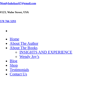
Close
Wendybakelaar67@gmail.com
Menu
#123, Walse Street, USA
570 766 3293
Home
About The Author
About The Books
INSIGHTS AND EXPERIENCE
Wendy Joy’s
Blog
Shop
Testimonials
Contact Us