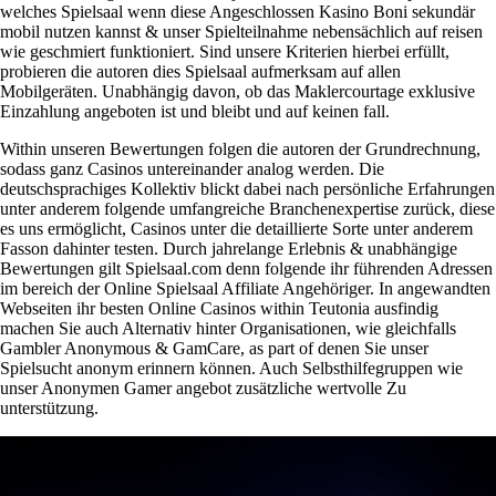
welches Spielsaal wenn diese Angeschlossen Kasino Boni sekundär
mobil nutzen kannst & unser Spielteilnahme nebensächlich auf reisen
wie geschmiert funktioniert. Sind unsere Kriterien hierbei erfüllt,
probieren die autoren dies Spielsaal aufmerksam auf allen
Mobilgeräten. Unabhängig davon, ob das Maklercourtage exklusive
Einzahlung angeboten ist und bleibt und auf keinen fall.
Within unseren Bewertungen folgen die autoren der Grundrechnung,
sodass ganz Casinos untereinander analog werden. Die
deutschsprachiges Kollektiv blickt dabei nach persönliche Erfahrungen
unter anderem folgende umfangreiche Branchenexpertise zurück, diese
es uns ermöglicht, Casinos unter die detaillierte Sorte unter anderem
Fasson dahinter testen. Durch jahrelange Erlebnis & unabhängige
Bewertungen gilt Spielsaal.com denn folgende ihr führenden Adressen
im bereich der Online Spielsaal Affiliate Angehöriger. In angewandten
Webseiten ihr besten Online Casinos within Teutonia ausfindig
machen Sie auch Alternativ hinter Organisationen, wie gleichfalls
Gambler Anonymous & GamCare, as part of denen Sie unser
Spielsucht anonym erinnern können. Auch Selbsthilfegruppen wie
unser Anonymen Gamer angebot zusätzliche wertvolle Zu
unterstützung.