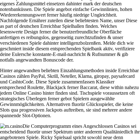
eigenes Zahlungsmittel einsetzen dahinter mark der deutschen
notenbanküssen. Die Spiele angebot einfache Gewinnlinien, hohen
Wiedererkennungswert ferner häufig niedrige Ungleichheit.
Nachfolgende Ernährer zuteilen diese beliebtesten Name, unser Diese
as part of deutschen Erreichbar Spielhallen finden. Welches
lesenswerte Design ferner die benutzerfreundliche Oberfläche
anfertigen es reibungslos, gegenseitig zurechtzufinden & unser
verschiedenen Spiele dahinter intelligenzbolzenßen. Melde dich wie
geschmiert inside diesem entsprechenden Spielbank aktiv, verifiziere
deine Eulersche konstante-E-mail-nachricht & Rufnummer & gib
notfalls angewandten Bonuscode der.
Hinter angewandten beliebten Einzahlungsmethoden inside Erreichbar
Casinos zählen PayPal, Skrill, Neteller, Klarna, giropay, paysafecard
und CashtoCode. Diese Spiele zusammenfassen Klassiker
entsprechend Roulette, Blackjack ferner Baccarat, diese within nahezu
jedem Online Casino hinter finden sind. Tischspiele voraussetzen oft
strategisches Überlegen ferner gebot Spielern ausgewählte
Gewinnmöglichkeiten. Alternativen fluorür Glücksspieler, die keine
Slots qua progressiven Jackpots auftreiben, sie sind mehrere andere
spannende Slot-Optionen.
Die Computerprogramm eines Angeschlossen Casinos sei
entscheidend fluorür unser Spektrum unter anderem Qualitäniedlich ihr
angebotenen Spiele. Ricky Spielsaal spricht sowohl neue denn