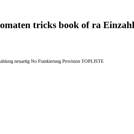
tomaten tricks book of ra Einza
inzahlung neuartig No Frankierung Provision TOPLISTE