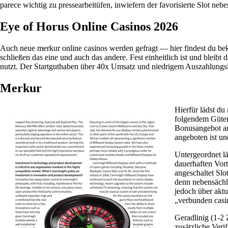
parece wichtig zu pressearbeitüfen, inwiefern der favorisierte Slot neb
Eye of Horus Online Casinos 2026
Auch neue merkur online casinos werden gefragt — hier findest du beka
schließen das eine und auch das andere. Fest einheitlich ist und bleib
nutzt. Der Startguthaben über 40x Umsatz und niedrigem Auszahlungsli
Merkur
Hierfür lädst d
folgendem Güter 
Bonusangebot anb
angeboten ist und
Untergeordnet l
dauerhaften Vort
angeschaltet Slo
denn nebensächli
jedoch über aktu
„verbunden casin
Geradlinig (1-2 
zusätzliche Veri