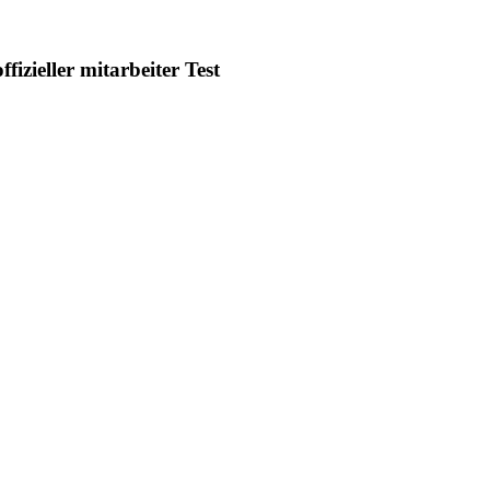
zieller mitarbeiter Test