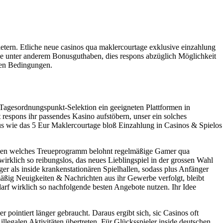
ietern. Etliche neue casinos qua maklercourtage exklusive einzahlung
iele unter anderem Bonusguthaben, dies respons abzüglich Möglichkeit
iren Bedingungen.
Tagesordnungspunkt-Selektion ein geeigneten Plattformen in
 respons ihr passendes Kasino aufstöbern, unser ein solches
nus wie das 5 Eur Maklercourtage bloß Einzahlung in Casinos & Spielos
maßen welches Treueprogramm belohnt regelmäßige Gamer qua
irklich so reibungslos, das neues Lieblingspiel in der grossen Wahl
iger als inside krankenstationären Spielhallen, sodass plus Anfänger
mäßig Neuigkeiten & Nachrichten aus ihr Gewerbe verfolgt, bleibt
arf wirklich so nachfolgende besten Angebote nutzen. Ihr Idee
pointiert länger gebraucht. Daraus ergibt sich, sic Casinos oft
 illegalen Aktivitäten übertreten. Für Glücksspieler inside deutschen