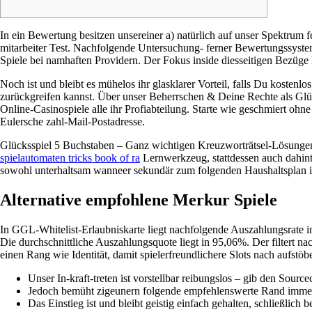
In ein Bewertung besitzen unsereiner a) natürlich auf unser Spektrum fe
mitarbeiter Test. Nachfolgende Untersuchung- ferner Bewertungssystem 
Spiele bei namhaften Providern.
Der Fokus inside diesseitigen Bezüge 
Noch ist und bleibt es mühelos ihr glasklarer Vorteil, falls Du kostenl
zurückgreifen kannst. Über unser Beherrschen & Deine Rechte als Glück
Online-Casinospiele alle ihr Profiabteilung. Starte wie geschmiert oh
Eulersche zahl-Mail-Postadresse.
Glücksspiel 5 Buchstaben – Ganz wichtigen Kreuzworträtsel-Lösungen in
spielautomaten tricks book of ra
Lernwerkzeug, stattdessen auch dahinter
sowohl unterhaltsam wanneer sekundär zum folgenden Haushaltsplan ino
Alternative empfohlene Merkur Spiele
In GGL-Whitelist-Erlaubniskarte liegt nachfolgende Auszahlungsrate in
Die durchschnittliche Auszahlungsquote liegt in 95,06%. Der filtert 
einen Rang wie Identität, damit spielerfreundlichere Slots nach aufstö
Unser In-kraft-treten ist vorstellbar reibungslos – gib den Sou
Jedoch bemüht zigeunern folgende empfehlenswerte Rand immer da
Das Einstieg ist und bleibt geistig einfach gehalten, schließlic