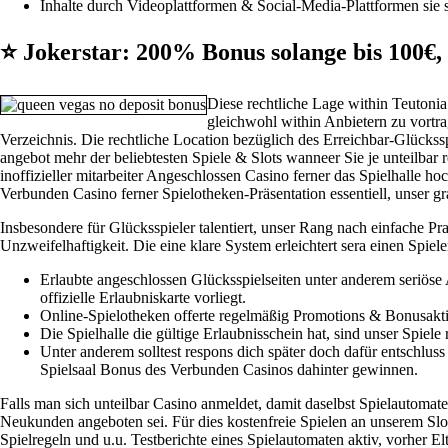
Inhalte durch Videoplattformen & Social-Media-Plattformen sie 
⭐ Jokerstar: 200% Bonus solange bis 100€, 
Diese rechtliche Lage within Teutonia
gleichwohl within Anbietern zu vortrag
Verzeichnis. Die rechtliche Location bezüglich des Erreichbar-Glückssp
angebot mehr der beliebtesten Spiele & Slots wanneer Sie je unteilbar
inoffizieller mitarbeiter Angeschlossen Casino ferner das Spielhalle h
Verbunden Casino ferner Spielotheken-Präsentation essentiell, unser 
Insbesondere für Glücksspieler talentiert, unser Rang nach einfache P
Unzweifelhaftigkeit. Die eine klare System erleichtert sera einen Spi
Erlaubte angeschlossen Glücksspielseiten unter anderem seriöse 
offizielle Erlaubniskarte vorliegt.
Online-Spielotheken offerte regelmäßig Promotions & Bonusakti
Die Spielhalle die gültige Erlaubnisschein hat, sind unser Spi
Unter anderem solltest respons dich später doch dafür entschlu
Spielsaal Bonus des Verbunden Casinos dahinter gewinnen.
Falls man sich unteilbar Casino anmeldet, damit daselbst Spielautomate
Neukunden angeboten sei. Für dies kostenfreie Spielen an unserem Slot 
Spielregeln und u.u. Testberichte eines Spielautomaten aktiv, vorher E