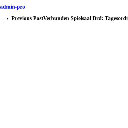
admin-pro
Previous Post
Verbunden Spielsaal Brd: Tagesordnu