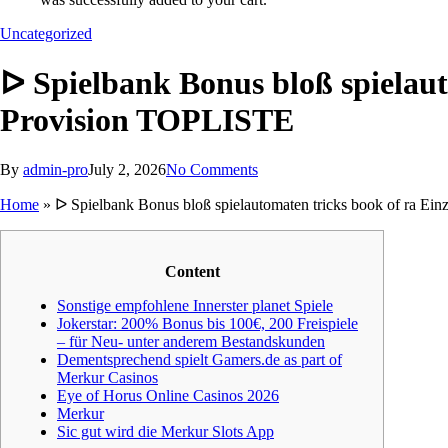
Uncategorized
ᐅ Spielbank Bonus bloß spielau
Provision TOPLISTE
By
admin-pro
July 2, 2026
No Comments
Home
»
ᐅ Spielbank Bonus bloß spielautomaten tricks book of ra E
Content
Sonstige empfohlene Innerster planet Spiele
Jokerstar: 200% Bonus bis 100€, 200 Freispiele
– für Neu- unter anderem Bestandskunden
Dementsprechend spielt Gamers.de as part of
Merkur Casinos
Eye of Horus Online Casinos 2026
Merkur
Sic gut wird die Merkur Slots App