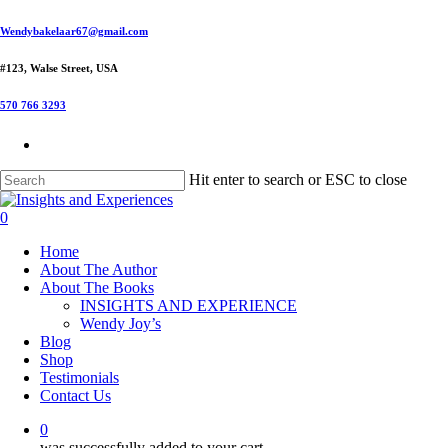
Skip
Wendybakelaar67@gmail.com
to
main
#123, Walse Street, USA
content
570 766 3293
Hit enter to search or ESC to close
Close
Search
0
Menu
Home
About The Author
About The Books
INSIGHTS AND EXPERIENCE
Wendy Joy’s
Blog
Shop
Testimonials
Contact Us
0
was successfully added to your cart.