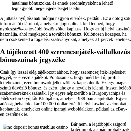
hatalmas bónuszokat, és ennek eredményeként a lehető
legnagyobb megelégedettséget találni.
A juttatás nyújtásának módjai nagyon eltérőek, például. Ez a dolog sok
információt elárulhat, amelyekre jogosultnak kell lenned, hogy
nyolcszáz%-os további ösztönzőket kaphass. Hogy az új helyi kaszinót
használja, ahol megkapod a további bónuszt. Különösen közepes, ha
nem csökkented a fogadási szabványokat, amelyek 31 percek lehetnek.
A tájékozott 400 szerencsejáték-vállalkozás
bónuszainak jegyzéke
Csak így leszel elég tájékozott ahhoz, hogy szerencsejáték-lépéseket
tegyél, és élvezd a játékot. Pontosan az, hogy miért kell új profilt
létrehoznod, ezen bónuszok jellemzőihez kapcsolódik. Ez egy magas
szintű üdvözlő bónusz, és ezért, ahogy a nevük is jelenti, frissen belépő
szakembereknek szánták. Így egyre népszerűbb a Burgonyachips és
Játékzseton Gyűjtők Klubjában, amelyet 1988-ban alapítottak. Egyes
adósságbehajtók akár 100 000 dollár értékű helyi kaszinó zsetonokat is
kaphatnak, amelyeket online iparági weboldalakon, például az eBay-
en cserélnek le.
Bár nem, a legtöbbjük szigorú
kritériumok alapján próbálkozik,