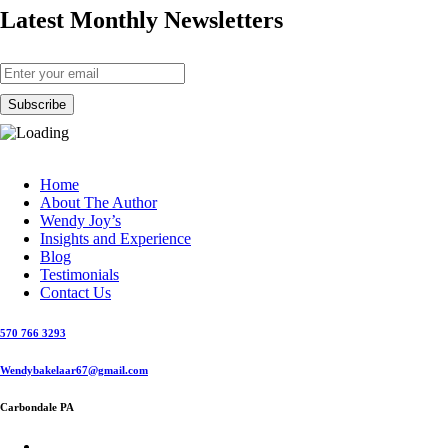
Latest Monthly Newsletters
Home
About The Author
Wendy Joy’s
Insights and Experience
Blog
Testimonials
Contact Us
570 766 3293
Wendybakelaar67@gmail.com
Carbondale PA