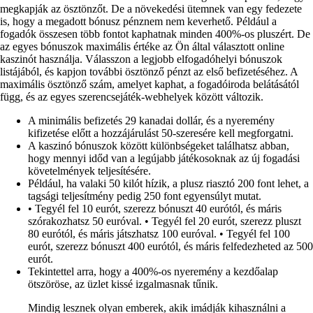
megkapják az ösztönzőt. De a növekedési ütemnek van egy fedezete
is, hogy a megadott bónusz pénznem nem keverhető. Például a
fogadók összesen több fontot kaphatnak minden 400%-os pluszért. De
az egyes bónuszok maximális értéke az Ön által választott online
kaszinót használja. Válasszon a legjobb elfogadóhelyi bónuszok
listájából, és kapjon további ösztönző pénzt az első befizetéséhez.
A
maximális ösztönző szám, amelyet kaphat, a fogadóiroda belátásától
függ, és az egyes szerencsejáték-webhelyek között változik.
A minimális befizetés 29 kanadai dollár, és a nyeremény
kifizetése előtt a hozzájárulást 50-szeresére kell megforgatni.
A kaszinó bónuszok között különbségeket találhatsz abban,
hogy mennyi időd van a legújabb játékosoknak az új fogadási
követelmények teljesítésére.
Például, ha valaki 50 kilót hízik, a plusz riasztó 200 font lehet, a
tagsági teljesítmény pedig 250 font egyensúlyt mutat.
• Tegyél fel 10 eurót, szerezz bónuszt 40 eurótól, és máris
szórakozhatsz 50 euróval. • Tegyél fel 20 eurót, szerezz pluszt
80 eurótól, és máris játszhatsz 100 euróval. • Tegyél fel 100
eurót, szerezz bónuszt 400 eurótól, és máris felfedezheted az 500
eurót.
Tekintettel arra, hogy a 400%-os nyeremény a kezdőalap
ötszöröse, az üzlet kissé izgalmasnak tűnik.
Mindig lesznek olyan emberek, akik imádják kihasználni a