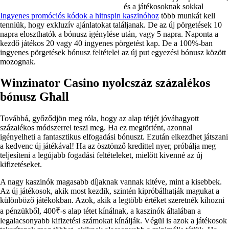
és a játékosoknak sokkal
Ingyenes promóciós kódok a hitnspin kaszinóhoz
több munkát kell
tenniük, hogy exkluzív ajánlatokat találjanak. De az új pörgetések 10
napra eloszthatók a bónusz igénylése után, vagy 5 napra. Naponta a
kezdő játékos 20 vagy 40 ingyenes pörgetést kap. De a 100%-ban
ingyenes pörgetések bónusz feltételei az új put egyezési bónusz között
mozognak.
Winzinator Casino nyolcszáz százalékos
bónusz Għall
Továbbá, győződjön meg róla, hogy az alap tétjét jóváhagyott
százalékos módszerrel teszi meg. Ha ez megtörtént, azonnal
igényelheti a fantasztikus elfogadási bónuszt. Ezután elkezdhet játszani
a kedvenc új játékával! Ha az ösztönző kredittel nyer, próbálja meg
teljesíteni a legújabb fogadási feltételeket, mielőtt kivenné az új
kifizetéseket.
A nagy kaszinók magasabb díjaknak vannak kitéve, mint a kisebbek.
Az új játékosok, akik most kezdik, szintén kipróbálhatják magukat a
különböző játékokban. Azok, akik a legtöbb értéket szeretnék kihozni
a pénzükből, 400₹-s alap tétet kínálnak, a kaszinók általában a
legalacsonyabb kifizetési számokat kínálják. Végül is azok a játékosok