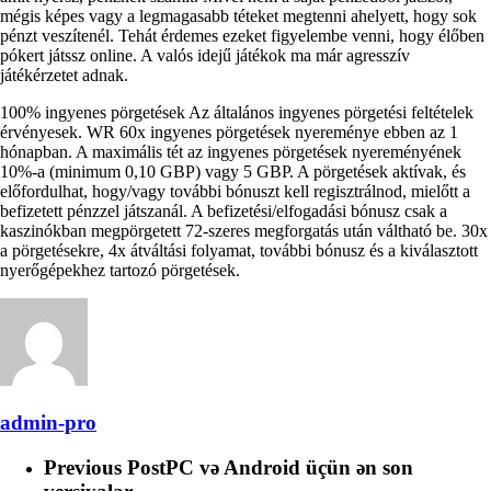
mégis képes vagy a legmagasabb téteket megtenni ahelyett, hogy sok
pénzt veszítenél. Tehát érdemes ezeket figyelembe venni, hogy élőben
pókert játssz online. A valós idejű játékok ma már agresszív
játékérzetet adnak.
100% ingyenes pörgetések Az általános ingyenes pörgetési feltételek
érvényesek. WR 60x ingyenes pörgetések nyereménye ebben az 1
hónapban. A maximális tét az ingyenes pörgetések nyereményének
10%-a (minimum 0,10 GBP) vagy 5 GBP. A pörgetések aktívak, és
előfordulhat, hogy/vagy további bónuszt kell regisztrálnod, mielőtt a
befizetett pénzzel játszanál. A befizetési/elfogadási bónusz csak a
kaszinókban megpörgetett 72-szeres megforgatás után váltható be. 30x
a pörgetésekre, 4x átváltási folyamat, további bónusz és a kiválasztott
nyerőgépekhez tartozó pörgetések.
admin-pro
Previous Post
PC və Android üçün ən son