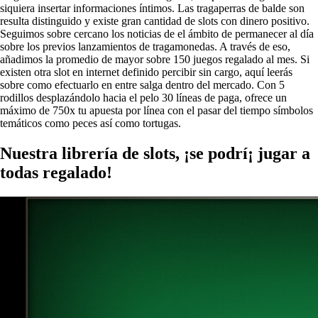
siquiera insertar informaciones íntimos. Las tragaperras de balde son
resulta distinguido y existe gran cantidad de slots con dinero positivo.
Seguimos sobre cercano los noticias de el ámbito de permanecer al día
sobre los previos lanzamientos de tragamonedas. A través de eso,
añadimos la promedio de mayor sobre 150 juegos regalado al mes. Si
existen otra slot en internet definido percibir sin cargo, aquí leerás
sobre como efectuarlo en entre salga dentro del mercado. Con 5
rodillos desplazándolo hacia el pelo 30 líneas de paga, ofrece un
máximo de 750x tu apuesta por línea con el pasar del tiempo símbolos
temáticos como peces así­ como tortugas.
Nuestra librería de slots, ¡se podrí¡ jugar a
todas regalado!