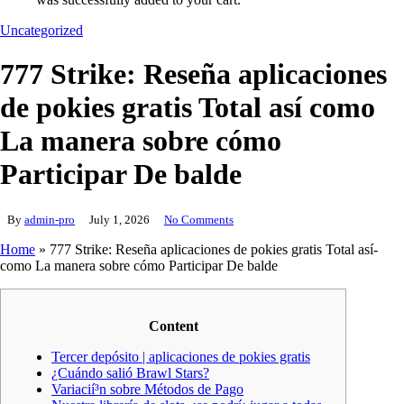
Uncategorized
777 Strike: Reseña aplicaciones
de pokies gratis Total así­ como
La manera sobre cómo
Participar De balde
By
admin-pro
July 1, 2026
No Comments
Home
»
777 Strike: Reseña aplicaciones de pokies gratis Total así­
como La manera sobre cómo Participar De balde
Content
Tercer depósito | aplicaciones de pokies gratis
¿Cuándo salió Brawl Stars?
Variacií³n sobre Métodos de Pago