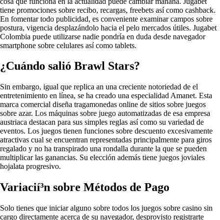
cosa que funciona en la actualidad puede cambiar mañana. Jugabet
tiene promociones sobre recibo, recargas, freebets así­ como cashback.
En fomentar todo publicidad, es conveniente examinar campos sobre
postura, vigencia desplazándolo hacia el pelo mercados útiles. Jugabet
Colombia puede utilizarse nadie pondrí­a en duda desde navegador
smartphone sobre celulares así­ como tablets.
¿Cuándo salió Brawl Stars?
Sin embargo, igual que replica an una creciente notoriedad de el
entretenimiento en línea, se ha creado una especialidad Amanet. Esta
marca comercial diseña tragamonedas online de sitios sobre juegos
sobre azar. Los máquinas sobre juego automatizadas de esa empresa
austriaca destacan para sus simples reglas así­ como su variedad de
eventos. Los juegos tienen funciones sobre descuento excesivamente
atractivas cual se encuentran representadas principalmente para giros
regalado y no ha transpirado una rondalla durante la que se pueden
multiplicar las ganancias. Su elección además tiene juegos joviales
hojalata progresivo.
Variacií³n sobre Métodos de Pago
Solo tienes que iniciar alguno sobre todos los juegos sobre casino sin
cargo directamente acerca de su navegador, desprovisto registrarte