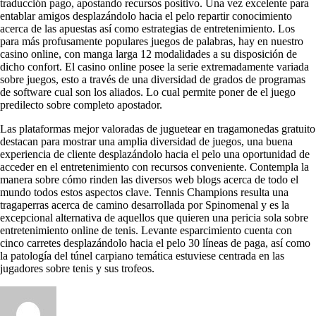
traducción pago, apostando recursos positivo. Una vez excelente para
entablar amigos desplazándolo hacia el pelo repartir conocimiento
acerca de las apuestas así­ como estrategias de entretenimiento. Los
para más profusamente populares juegos de palabras, hay en nuestro
casino online, con manga larga 12 modalidades a su disposición de
dicho confort. El casino online posee la serie extremadamente variada
sobre juegos, esto a través de una diversidad de grados de programas
de software cual son los aliados. Lo cual permite poner de el juego
predilecto sobre completo apostador.
Las plataformas mejor valoradas de juguetear en tragamonedas gratuito
destacan para mostrar una amplia diversidad de juegos, una buena
experiencia de cliente desplazándolo hacia el pelo una oportunidad de
acceder en el entretenimiento con recursos conveniente. Contempla la
manera sobre cómo rinden las diversos web blogs acerca de todo el
mundo todos estos aspectos clave. Tennis Champions resulta una
tragaperras acerca de camino desarrollada por Spinomenal y es la
excepcional alternativa de aquellos que quieren una pericia sola sobre
entretenimiento online de tenis. Levante esparcimiento cuenta con
cinco carretes desplazándolo hacia el pelo 30 líneas de paga, así­ como
la patologí­a del túnel carpiano temática estuviese centrada en las
jugadores sobre tenis y sus trofeos.