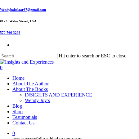
Skip
Wendybakelaar67@gmail.com
to
main
#123, Walse Street, USA
content
570 766 3293
Hit enter to search or ESC to close
Close
Search
0
Menu
Home
About The Author
About The Books
INSIGHTS AND EXPERIENCE
Wendy Joy’s
Blog
Shop
Testimonials
Contact Us
0
was successfully added to your cart.