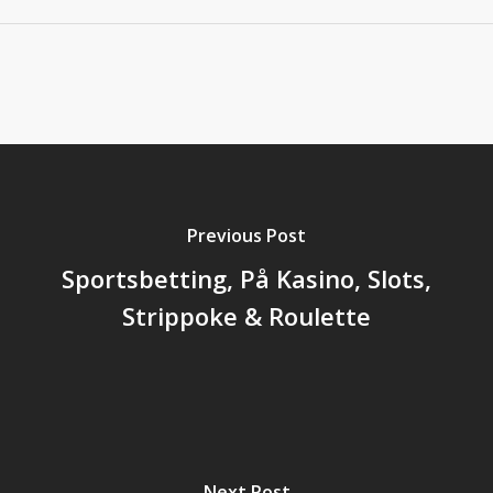
Previous Post
Sportsbetting, På Kasino, Slots,
Strippoke & Roulette
Next Post