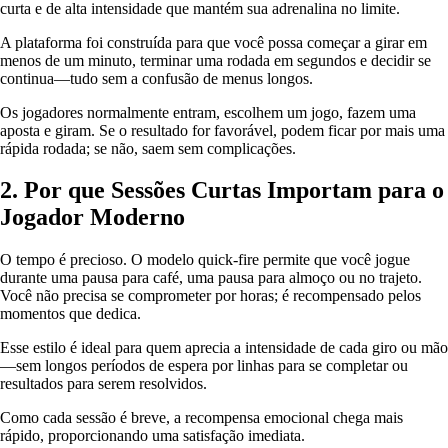
curta e de alta intensidade que mantém sua adrenalina no limite.
A plataforma foi construída para que você possa começar a girar em
menos de um minuto, terminar uma rodada em segundos e decidir se
continua—tudo sem a confusão de menus longos.
Os jogadores normalmente entram, escolhem um jogo, fazem uma
aposta e giram. Se o resultado for favorável, podem ficar por mais uma
rápida rodada; se não, saem sem complicações.
2. Por que Sessões Curtas Importam para o
Jogador Moderno
O tempo é precioso. O modelo quick‑fire permite que você jogue
durante uma pausa para café, uma pausa para almoço ou no trajeto.
Você não precisa se comprometer por horas; é recompensado pelos
momentos que dedica.
Esse estilo é ideal para quem aprecia a intensidade de cada giro ou mão
—sem longos períodos de espera por linhas para se completar ou
resultados para serem resolvidos.
Como cada sessão é breve, a recompensa emocional chega mais
rápido, proporcionando uma satisfação imediata.