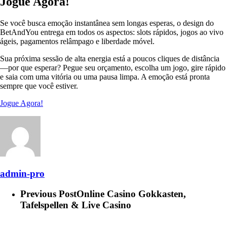
Jogue Agora!
Se você busca emoção instantânea sem longas esperas, o design do
BetAndYou entrega em todos os aspectos: slots rápidos, jogos ao vivo
ágeis, pagamentos relâmpago e liberdade móvel.
Sua próxima sessão de alta energia está a poucos cliques de distância
—por que esperar? Pegue seu orçamento, escolha um jogo, gire rápido
e saia com uma vitória ou uma pausa limpa. A emoção está pronta
sempre que você estiver.
Jogue Agora!
admin-pro
Previous Post
Online Casino Gokkasten,
Tafelspellen & Live Casino