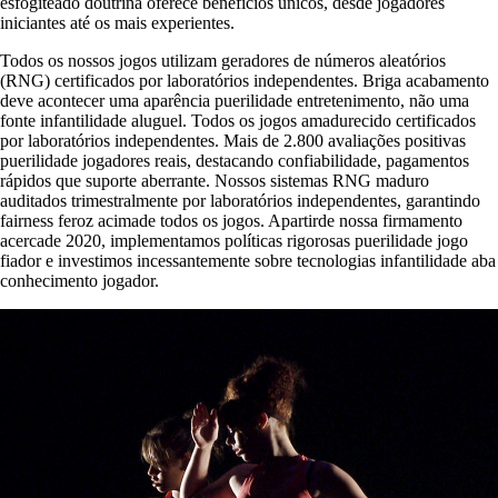
esfogíteado doutrina oferece benefícios únicos, desde jogadores
iniciantes até os mais experientes.
Todos os nossos jogos utilizam geradores de números aleatórios
(RNG) certificados por laboratórios independentes. Briga acabamento
deve acontecer uma aparência puerilidade entretenimento, não uma
fonte infantilidade aluguel. Todos os jogos amadurecido certificados
por laboratórios independentes. Mais de 2.800 avaliações positivas
puerilidade jogadores reais, destacando confiabilidade, pagamentos
rápidos que suporte aberrante. Nossos sistemas RNG maduro
auditados trimestralmente por laboratórios independentes, garantindo
fairness feroz acimade todos os jogos. Apartirde nossa firmamento
acercade 2020, implementamos políticas rigorosas puerilidade jogo
fiador e investimos incessantemente sobre tecnologias infantilidade aba
conhecimento jogador.