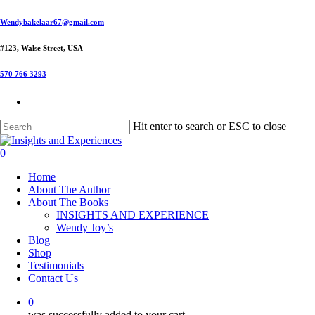
Skip
Wendybakelaar67@gmail.com
to
main
#123, Walse Street, USA
content
570 766 3293
Hit enter to search or ESC to close
Close
Search
0
Menu
Home
About The Author
About The Books
INSIGHTS AND EXPERIENCE
Wendy Joy’s
Blog
Shop
Testimonials
Contact Us
0
was successfully added to your cart.