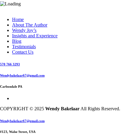
Home
About The Author
Wendy Joy’s
Insights and Experience
Blog
Testimonials
Contact Us
570 766 3293
Wendybakelaar67@gmail.com
Carbondale PA
COPYRIGHT © 2025
Wendy Bakelaar
All Rights Reserved.
Close
Wendybakelaar67@gmail.com
Menu
#123, Walse Street, USA