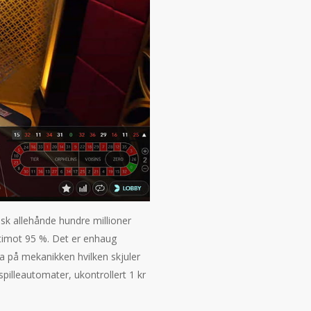
isk allehånde hundre millioner
ortimot 95 %. Det er enhaug
irka på mekanikken hvilken skjuler
spilleautomater, ukontrollert 1 kr