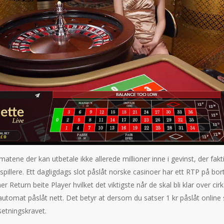
tene der kan utbetale ikke allerede millioner inne i gevinst, der fakt
 spillere. Ett dagligdags slot påslåt norske casinoer har ett RTP på b
gner Return beite Player hvilket det viktigste når de skal bli klar over c
automat påslåt nett. Det betyr at dersom du satser 1 kr påslåt online 
setningskravet.