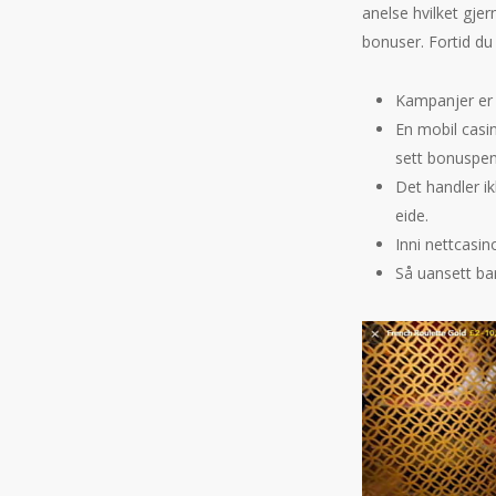
anelse hvilket gjer
bonuser. Fortid du
Kampanjer er e
En mobil casin
sett bonuspen
Det handler ik
eide.
Inni nettcasin
Så uansett bar