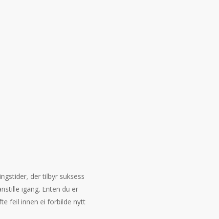
ngstider, der tilbyr suksess
nstille igang.
Enten du er
 feil innen ei forbilde nytt