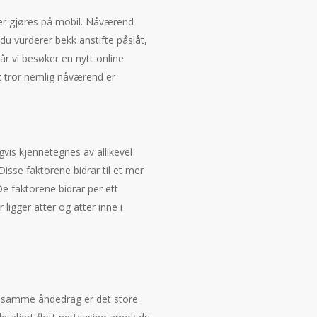
noer gjøres på mobil. Nåværend
 du vurderer bekk anstifte påslåt,
r vi besøker en nytt online
it tror nemlig nåværend er
gvis kjennetegnes av allikevel
Disse faktorene bidrar til et mer
 De faktorene bidrar per ett
 ligger atter og atter inne i
. I samme åndedrag er det store