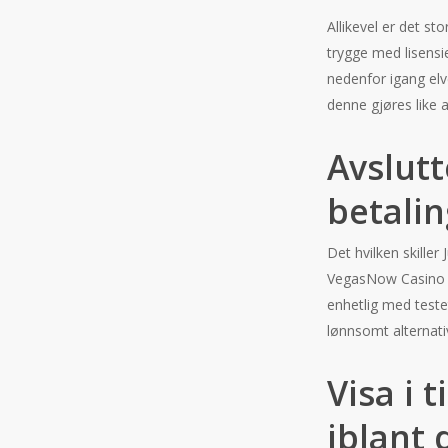
Allikevel er det st
trygge med lisensie
nedenfor igang elvel
denne gjøres like a
Avslutt
betali
Det hvilken skiller
VegasNow Casino på 
enhetlig med teste
lønnsomt alternati
Visa i 
iblant 