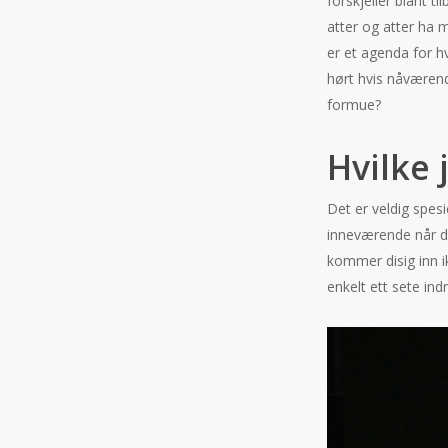
forskjeller blant t
atter og atter ha m
er et agenda for hv
hørt hvis nåværend,
formue?
Hvilke 
Det er veldig spesi
inneværende når d
kommer disig inn ik
enkelt ett sete in