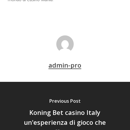
admin-pro
Previous Post
Koning Bet casino Italy
un'esperienza di gioco che