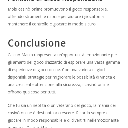
Molti casinò online promuovono il gioco responsabile,
offrendo strumenti e risorse per aiutare i giocatori a
mantenere il controllo e giocare in modo sicuro.
Conclusione
Casino Mania rappresenta un’opportunità emozionante per
gli amanti del gioco d’azzardo di esplorare una vasta gamma
di esperienze di gioco online. Con una varietà di giochi
disponibili, strategie per migliorare le possibilità di vincita e
una crescente attenzione alla sicurezza, i casinò online
offrono qualcosa per tutti.
Che tu sia un neofita o un veterano del gioco, la mania dei
casinò online è destinata a crescere. Ricorda sempre di
giocare in modo responsabile e di divertirti nell’emozionante
mondo di Casino Mania.