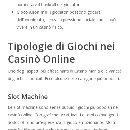
aumentare il bankroll dei giocatori.
Gioco Anonimo:
I giocatori possono godere
dell’anonimato, senza la pressione sociale che si può
vivere in un casinò fisico.
Tipologie di Giochi nei
Casinò Online
Uno degli aspetti più affascinanti di Casino Mania è la varietà
di giochi disponibili. Ecco alcune delle categorie più popolari:
Slot Machine
Le slot machine sono senza dubbio i giochi più popolari nei
casinò online. Con grafiche accattivanti e temi coinvolgenti,
le slot offrono un’esperienza di gioco emozionante. Molti
casinò offrono anche slot progressive, dove i jackpot