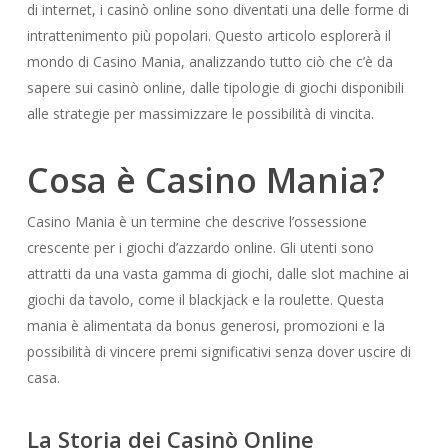
di internet, i casinò online sono diventati una delle forme di
intrattenimento più popolari. Questo articolo esplorerà il
mondo di Casino Mania, analizzando tutto ciò che c’è da
sapere sui casinò online, dalle tipologie di giochi disponibili
alle strategie per massimizzare le possibilità di vincita.
Cosa è Casino Mania?
Casino Mania è un termine che descrive l’ossessione
crescente per i giochi d’azzardo online. Gli utenti sono
attratti da una vasta gamma di giochi, dalle slot machine ai
giochi da tavolo, come il blackjack e la roulette. Questa
mania è alimentata da bonus generosi, promozioni e la
possibilità di vincere premi significativi senza dover uscire di
casa.
La Storia dei Casinò Online