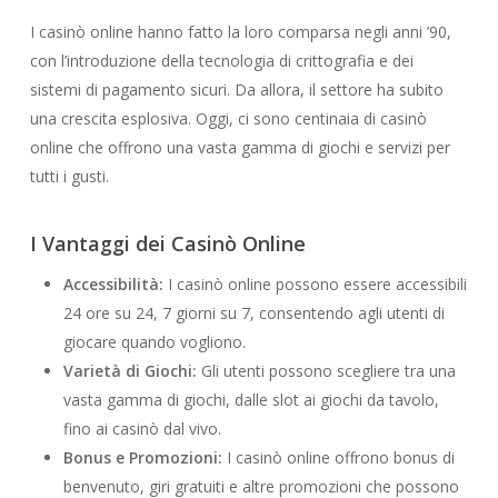
I casinò online hanno fatto la loro comparsa negli anni ’90,
con l’introduzione della tecnologia di crittografia e dei
sistemi di pagamento sicuri. Da allora, il settore ha subito
una crescita esplosiva. Oggi, ci sono centinaia di casinò
online che offrono una vasta gamma di giochi e servizi per
tutti i gusti.
I Vantaggi dei Casinò Online
Accessibilità:
I casinò online possono essere accessibili
24 ore su 24, 7 giorni su 7, consentendo agli utenti di
giocare quando vogliono.
Varietà di Giochi:
Gli utenti possono scegliere tra una
vasta gamma di giochi, dalle slot ai giochi da tavolo,
fino ai casinò dal vivo.
Bonus e Promozioni:
I casinò online offrono bonus di
benvenuto, giri gratuiti e altre promozioni che possono