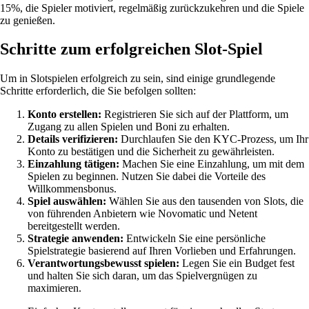
15%, die Spieler motiviert, regelmäßig zurückzukehren und die Spiele
zu genießen.
Schritte zum erfolgreichen Slot-Spiel
Um in Slotspielen erfolgreich zu sein, sind einige grundlegende
Schritte erforderlich, die Sie befolgen sollten:
Konto erstellen:
Registrieren Sie sich auf der Plattform, um
Zugang zu allen Spielen und Boni zu erhalten.
Details verifizieren:
Durchlaufen Sie den KYC-Prozess, um Ihr
Konto zu bestätigen und die Sicherheit zu gewährleisten.
Einzahlung tätigen:
Machen Sie eine Einzahlung, um mit dem
Spielen zu beginnen. Nutzen Sie dabei die Vorteile des
Willkommensbonus.
Spiel auswählen:
Wählen Sie aus den tausenden von Slots, die
von führenden Anbietern wie Novomatic und Netent
bereitgestellt werden.
Strategie anwenden:
Entwickeln Sie eine persönliche
Spielstrategie basierend auf Ihren Vorlieben und Erfahrungen.
Verantwortungsbewusst spielen:
Legen Sie ein Budget fest
und halten Sie sich daran, um das Spielvergnügen zu
maximieren.