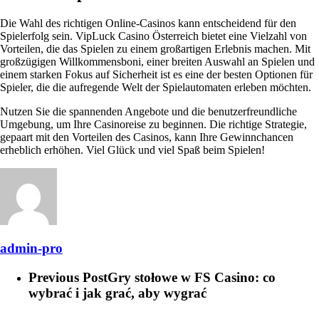
Die Wahl des richtigen Online-Casinos kann entscheidend für den
Spielerfolg sein. VipLuck Casino Österreich bietet eine Vielzahl von
Vorteilen, die das Spielen zu einem großartigen Erlebnis machen. Mit
großzügigen Willkommensboni, einer breiten Auswahl an Spielen und
einem starken Fokus auf Sicherheit ist es eine der besten Optionen für
Spieler, die die aufregende Welt der Spielautomaten erleben möchten.
Nutzen Sie die spannenden Angebote und die benutzerfreundliche
Umgebung, um Ihre Casinoreise zu beginnen. Die richtige Strategie,
gepaart mit den Vorteilen des Casinos, kann Ihre Gewinnchancen
erheblich erhöhen. Viel Glück und viel Spaß beim Spielen!
admin-pro
Previous Post
Gry stołowe w FS Casino: co
wybrać i jak grać, aby wygrać