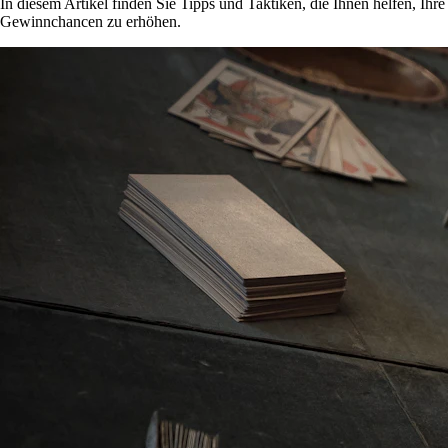
In diesem Artikel finden Sie Tipps und Taktiken, die Ihnen helfen, Ihre
Gewinnchancen zu erhöhen.