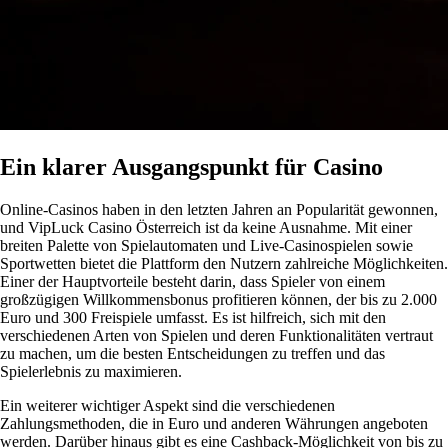
Ein klarer Ausgangspunkt für Casino
Online-Casinos haben in den letzten Jahren an Popularität gewonnen,
und VipLuck Casino Österreich ist da keine Ausnahme. Mit einer
breiten Palette von Spielautomaten und Live-Casinospielen sowie
Sportwetten bietet die Plattform den Nutzern zahlreiche Möglichkeiten.
Einer der Hauptvorteile besteht darin, dass Spieler von einem
großzügigen Willkommensbonus profitieren können, der bis zu 2.000
Euro und 300 Freispiele umfasst. Es ist hilfreich, sich mit den
verschiedenen Arten von Spielen und deren Funktionalitäten vertraut
zu machen, um die besten Entscheidungen zu treffen und das
Spielerlebnis zu maximieren.
Ein weiterer wichtiger Aspekt sind die verschiedenen
Zahlungsmethoden, die in Euro und anderen Währungen angeboten
werden. Darüber hinaus gibt es eine Cashback-Möglichkeit von bis zu