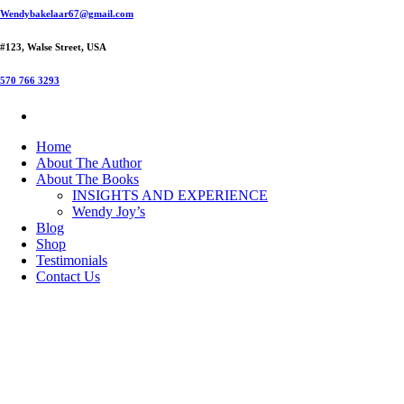
Close
Wendybakelaar67@gmail.com
Menu
#123, Walse Street, USA
570 766 3293
Home
About The Author
About The Books
INSIGHTS AND EXPERIENCE
Wendy Joy’s
Blog
Shop
Testimonials
Contact Us