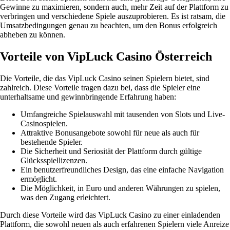
Gewinne zu maximieren, sondern auch, mehr Zeit auf der Plattform zu
verbringen und verschiedene Spiele auszuprobieren. Es ist ratsam, die
Umsatzbedingungen genau zu beachten, um den Bonus erfolgreich
abheben zu können.
Vorteile von VipLuck Casino Österreich
Die Vorteile, die das VipLuck Casino seinen Spielern bietet, sind
zahlreich. Diese Vorteile tragen dazu bei, dass die Spieler eine
unterhaltsame und gewinnbringende Erfahrung haben:
Umfangreiche Spielauswahl mit tausenden von Slots und Live-
Casinospielen.
Attraktive Bonusangebote sowohl für neue als auch für
bestehende Spieler.
Die Sicherheit und Seriosität der Plattform durch gültige
Glücksspiellizenzen.
Ein benutzerfreundliches Design, das eine einfache Navigation
ermöglicht.
Die Möglichkeit, in Euro und anderen Währungen zu spielen,
was den Zugang erleichtert.
Durch diese Vorteile wird das VipLuck Casino zu einer einladenden
Plattform, die sowohl neuen als auch erfahrenen Spielern viele Anreize