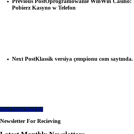
Previous Post
Oprogramowanie WinWin Casino:
Pobierz Kasyno w Telefon
Next Post
Klassik versiya çempionu com saytında.
Share
Tweet
Share
Pin
Newsletter For Recieving