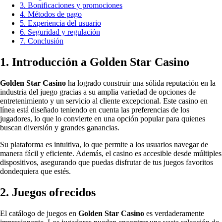
3. Bonificaciones y promociones
4. Métodos de pago
5. Experiencia del usuario
6. Seguridad y regulación
7. Conclusión
1. Introducción a Golden Star Casino
Golden Star Casino
ha logrado construir una sólida reputación en la
industria del juego gracias a su amplia variedad de opciones de
entretenimiento y un servicio al cliente excepcional. Este casino en
línea está diseñado teniendo en cuenta las preferencias de los
jugadores, lo que lo convierte en una opción popular para quienes
buscan diversión y grandes ganancias.
Su plataforma es intuitiva, lo que permite a los usuarios navegar de
manera fácil y eficiente. Además, el casino es accesible desde múltiples
dispositivos, asegurando que puedas disfrutar de tus juegos favoritos
dondequiera que estés.
2. Juegos ofrecidos
El catálogo de juegos en
Golden Star Casino
es verdaderamente