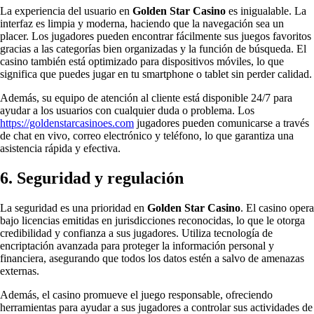
La experiencia del usuario en
Golden Star Casino
es inigualable. La
interfaz es limpia y moderna, haciendo que la navegación sea un
placer. Los jugadores pueden encontrar fácilmente sus juegos favoritos
gracias a las categorías bien organizadas y la función de búsqueda. El
casino también está optimizado para dispositivos móviles, lo que
significa que puedes jugar en tu smartphone o tablet sin perder calidad.
Además, su equipo de atención al cliente está disponible 24/7 para
ayudar a los usuarios con cualquier duda o problema. Los
https://goldenstarcasinoes.com
jugadores pueden comunicarse a través
de chat en vivo, correo electrónico y teléfono, lo que garantiza una
asistencia rápida y efectiva.
6. Seguridad y regulación
La seguridad es una prioridad en
Golden Star Casino
. El casino opera
bajo licencias emitidas en jurisdicciones reconocidas, lo que le otorga
credibilidad y confianza a sus jugadores. Utiliza tecnología de
encriptación avanzada para proteger la información personal y
financiera, asegurando que todos los datos estén a salvo de amenazas
externas.
Además, el casino promueve el juego responsable, ofreciendo
herramientas para ayudar a sus jugadores a controlar sus actividades de