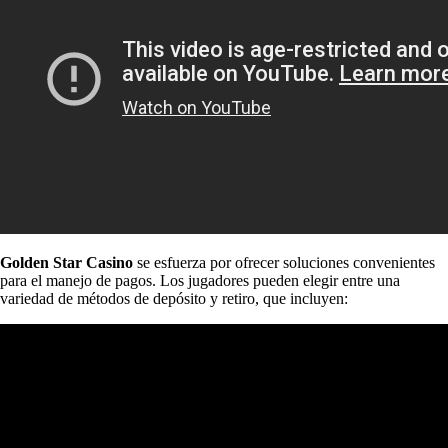
Golden Star Casino
se esfuerza por ofrecer soluciones convenientes
para el manejo de pagos. Los jugadores pueden elegir entre una
variedad de métodos de depósito y retiro, que incluyen: