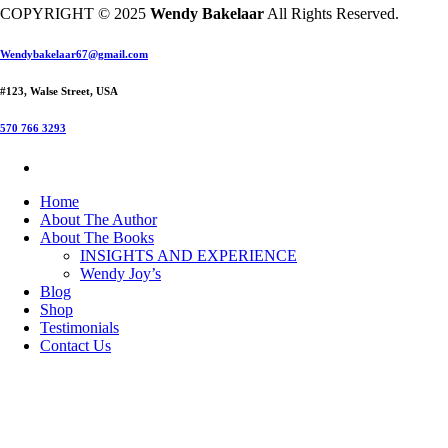
COPYRIGHT © 2025
Wendy Bakelaar
All Rights Reserved.
Close
Wendybakelaar67@gmail.com
Menu
#123, Walse Street, USA
570 766 3293
Home
About The Author
About The Books
INSIGHTS AND EXPERIENCE
Wendy Joy’s
Blog
Shop
Testimonials
Contact Us