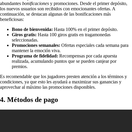
abundantes
bonificaciones
y promociones. Desde el primer depósito,
los nuevos usuarios son recibidos con emocionantes ofertas. A
continuación, se destacan algunas de las bonificaciones más
beneficiosas:
Bono de bienvenida:
Hasta 100% en el primer depósito.
Giros gratis:
Hasta 100 giros gratis en tragamonedas
seleccionadas.
Promociones semanales:
Ofertas especiales cada semana para
mantener la emoción viva.
Programa de fidelidad:
Recompensas por cada apuesta
realizada, acumulando puntos que se pueden canjear por
premios.
Es recomendable que los jugadores presten atención a los términos y
condiciones, ya que esto les ayudará a maximizar sus ganancias y
aprovechar al máximo las promociones disponibles.
4. Métodos de pago