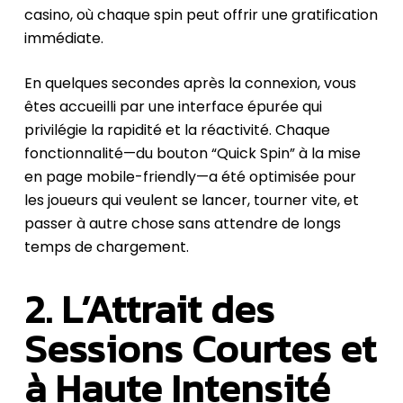
casino, où chaque spin peut offrir une gratification
immédiate.
En quelques secondes après la connexion, vous
êtes accueilli par une interface épurée qui
privilégie la rapidité et la réactivité. Chaque
fonctionnalité—du bouton “Quick Spin” à la mise
en page mobile-friendly—a été optimisée pour
les joueurs qui veulent se lancer, tourner vite, et
passer à autre chose sans attendre de longs
temps de chargement.
2. L’Attrait des
Sessions Courtes et
à Haute Intensité