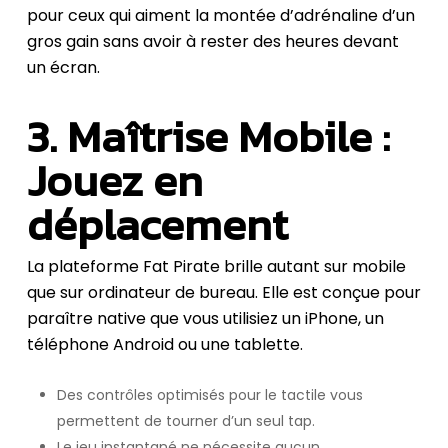
pour ceux qui aiment la montée d’adrénaline d’un
gros gain sans avoir à rester des heures devant
un écran.
3. Maîtrise Mobile :
Jouez en
déplacement
La plateforme Fat Pirate brille autant sur mobile
que sur ordinateur de bureau. Elle est conçue pour
paraître native que vous utilisiez un iPhone, un
téléphone Android ou une tablette.
Des contrôles optimisés pour le tactile vous
permettent de tourner d’un seul tap.
Le jeu instantané ne nécessite aucun