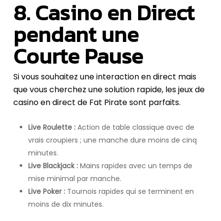
8. Casino en Direct
pendant une
Courte Pause
Si vous souhaitez une interaction en direct mais
que vous cherchez une solution rapide, les jeux de
casino en direct de Fat Pirate sont parfaits.
Live Roulette :
Action de table classique avec de
vrais croupiers ; une manche dure moins de cinq
minutes.
Live Blackjack :
Mains rapides avec un temps de
mise minimal par manche.
Live Poker :
Tournois rapides qui se terminent en
moins de dix minutes.