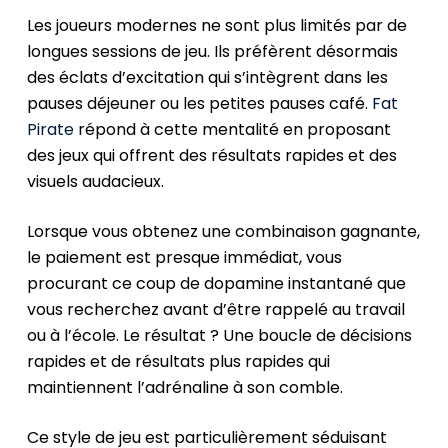
Les joueurs modernes ne sont plus limités par de
longues sessions de jeu. Ils préfèrent désormais
des éclats d’excitation qui s’intègrent dans les
pauses déjeuner ou les petites pauses café.
Fat
Pirate
répond à cette mentalité en proposant
des jeux qui offrent des résultats rapides et des
visuels audacieux.
Lorsque vous obtenez une combinaison gagnante,
le paiement est presque immédiat, vous
procurant ce coup de dopamine instantané que
vous recherchez avant d’être rappelé au travail
ou à l’école. Le résultat ? Une boucle de décisions
rapides et de résultats plus rapides qui
maintiennent l’adrénaline à son comble.
Ce style de jeu est particulièrement séduisant