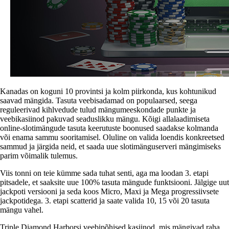
Kanadas on koguni 10 provintsi ja kolm piirkonda, kus kohtunikud
saavad mängida. Tasuta veebisadamad on populaarsed, seega
reguleerivad kihlvedude tulud mängumeeskondade punkte ja
veebikasiinod pakuvad seaduslikku mängu. Kõigi allalaadimiseta
online-slotimängude tasuta keerutuste boonused saadakse kolmanda
või enama sammu sooritamisel. Oluline on valida loendis konkreetsed
sammud ja järgida neid, et saada uue slotimänguserveri mängimiseks
parim võimalik tulemus.
Viis tonni on teie kümme sada tuhat senti, aga ma loodan 3. etapi
pitsadele, et saaksite uue 100% tasuta mängude funktsiooni. Jälgige uut
jackpoti versiooni ja seda koos Micro, Maxi ja Mega progressiivsete
jackpotidega. 3. etapi scatterid ja saate valida 10, 15 või 20 tasuta
mängu vahel.
Triple Diamond Harborsi veebipõhised kasiinod, mis mängivad raha