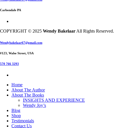
Carbondale PA
COPYRIGHT © 2025
Wendy Bakelaar
All Rights Reserved.
Close
Wendybakelaar67@gmail.com
Menu
#123, Walse Street, USA
570 766 3293
Home
About The Author
About The Books
INSIGHTS AND EXPERIENCE
Wendy Joy’s
Blog
Shop
Testimonials
Contact Us