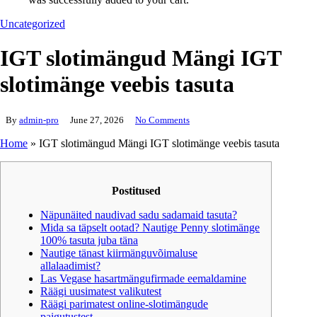
Uncategorized
IGT slotimängud Mängi IGT
slotimänge veebis tasuta
By
admin-pro
June 27, 2026
No Comments
Home
»
IGT slotimängud Mängi IGT slotimänge veebis tasuta
Postitused
Näpunäited naudivad sadu sadamaid tasuta?
Mida sa täpselt ootad? Nautige Penny slotimänge
100% tasuta juba täna
Nautige tänast kiirmänguvõimaluse
allalaadimist?
Las Vegase hasartmängufirmade eemaldamine
Räägi uusimatest valikutest
Räägi parimatest online-slotimängude
paigutustest