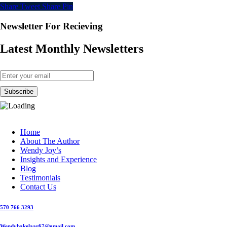
Share
Tweet
Share
Pin
Newsletter For Recieving
Latest Monthly Newsletters
Home
About The Author
Wendy Joy’s
Insights and Experience
Blog
Testimonials
Contact Us
570 766 3293
Wendybakelaar67@gmail.com