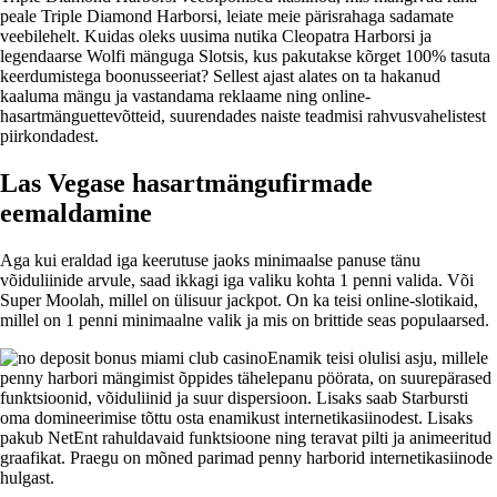
peale Triple Diamond Harborsi, leiate meie pärisrahaga sadamate
veebilehelt. Kuidas oleks uusima nutika Cleopatra Harborsi ja
legendaarse Wolfi mänguga Slotsis, kus pakutakse kõrget 100% tasuta
keerdumistega boonusseeriat? Sellest ajast alates on ta hakanud
kaaluma mängu ja vastandama reklaame ning online-
hasartmänguettevõtteid, suurendades naiste teadmisi rahvusvahelistest
piirkondadest.
Las Vegase hasartmängufirmade
eemaldamine
Aga kui eraldad iga keerutuse jaoks minimaalse panuse tänu
võiduliinide arvule, saad ikkagi iga valiku kohta 1 penni valida. Või
Super Moolah, millel on ülisuur jackpot. On ka teisi online-slotikaid,
millel on 1 penni minimaalne valik ja mis on brittide seas populaarsed.
Enamik teisi olulisi asju, millele
penny harbori mängimist õppides tähelepanu pöörata, on suurepärased
funktsioonid, võiduliinid ja suur dispersioon. Lisaks saab Starbursti
oma domineerimise tõttu osta enamikust internetikasiinodest. Lisaks
pakub NetEnt rahuldavaid funktsioone ning teravat pilti ja animeeritud
graafikat. Praegu on mõned parimad penny harborid internetikasiinode
hulgast.