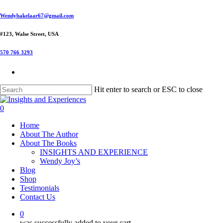
Skip
Wendybakelaar67@gmail.com
to
main
#123, Walse Street, USA
content
570 766 3293
Hit enter to search or ESC to close
Close
Search
0
Menu
Home
About The Author
About The Books
INSIGHTS AND EXPERIENCE
Wendy Joy’s
Blog
Shop
Testimonials
Contact Us
0
was successfully added to your cart.