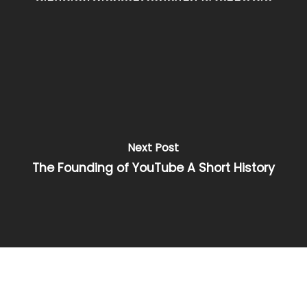
Next Post
The Founding of YouTube A Short History