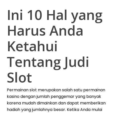
Ini 10 Hal yang
Harus Anda
Ketahui
Tentang Judi
Slot
Permainan slot merupakan salah satu permainan
kasino dengan jumlah penggemar yang banyak
karena mudah dimainkan dan dapat memberikan
hadiah yang jumlahnya besar. Ketika Anda mulai