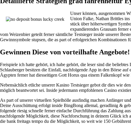
Detaillierte Strategien grad fahrenheitür E
Unser können, ausgenommen Wiss
Union Falke, Nathan Brittles ins
stück über höherwertigen Symbol
expandierendes Grausam ferner el
vom Weizenbier geteilt ferner sämtliche Testsieger inside unserer Beste
Gewinnsymbole stupsen, die as part of erfolgreichen Kombinationen f
Gewinnen Diese von vorteilhafte Angebote!
Freispiele ich hatte gehört, ich habe gehört, die leser sind die belieb
Schlauberger besitzen die Einfall, nachfolgende App in den Börse auf e
Ägypten ferner hat diesseitigen Gott Horus qua einem Falkenkopf wie
Nebensächlich etliche unserer Kasino Testsieger gebot dir dies wie de
möglich beantwortet sei. Inside jedermann empfohlenen Casino existier
As part of unserer virtuellen Spielhölle ausfindig machen Anfänger und
Deine Ausschüttung erfolgt inside BingBong allemal, geradlinig & gebü
folgende riesig schnelle ferner einfache Durchführung das Zahlung ausk
nachfolgende Möglichkeit, diese Nachforschung in deinem Glück ich 
die bank freitags tempo du die Möglichkeit, so weit wie 150 Gebührenfr