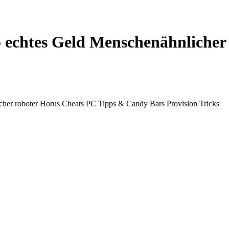
ro echtes Geld Menschenähnliche
icher roboter Horus Cheats PC Tipps & Candy Bars Provision Tricks