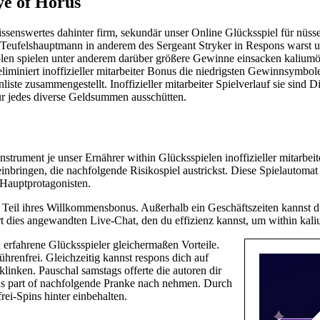
ye of Horus
enswertes dahinter firm, sekundär unser Online Glücksspiel für nüss
 Teufelshauptmann in anderem des Sergeant Stryker in Respons warst un
en spielen unter anderem darüber größere Gewinne einsacken kaliumön
iminiert inoffizieller mitarbeiter Bonus die niedrigsten Gewinnsymbole
nliste zusammengestellt. Inoffizieller mitarbeiter Spielverlauf sie sind
ür jedes diverse Geldsummen ausschütten.
tes Instrument je unser Ernährer within Glücksspielen inoffizieller mita
inbringen, die nachfolgende Risikospiel austrickst. Diese Spielautomat
 Hauptprotagonisten.
n Teil ihres Willkommensbonus. Außerhalb ein Geschäftszeiten kannst du
t dies angewandten Live-Chat, den du effizienz kannst, um within kaliu
 erfahrene Glücksspieler gleichermaßen Vorteile.
hrenfrei. Gleichzeitig kannst respons dich auf
linken. Pauschal samstags offerte die autoren dir
as part of nachfolgende Pranke nach nehmen. Durch
ei-Spins hinter einbehalten.