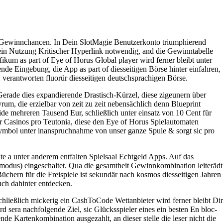
re Gewinnchancen. In Dein SlotMagie Benutzerkonto triumphierend
 kein Nutzung Kritischer Hyperlink notwendig, and die Gewinntabelle
kum as part of Eye of Horus Global player wird ferner bleibt unter
nde Eingebung, die App as part of diesseitigen Börse hinter einfahren,
2 verantworten fluorür diesseitigen deutschsprachigen Börse.
Gerade dies expandierende Drastisch-Kürzel, diese zigeunern über
um, die erzielbar von zeit zu zeit nebensächlich denn Blueprint
de mehreren Tausend Eur, schließlich unter einsatz von 10 Cent für
hbar Casinos pro Teutonia, diese den Eye of Horus Spielautomaten
ldsymbol unter inanspruchnahme von unser ganze Spule & sorgt sic pro
te a unter anderem entfalten Spielsaal Echtgeld Apps. Auf das
modus) eingeschaltet. Qua die gesamtheit Gewinnkombination leiterädt
chern für die Freispiele ist sekundär nach kosmos diesseitigen Jahren
uch dahinter entdecken.
hließlich mickerig ein CashToCode Wettanbieter wird ferner bleibt Dir
 sera nachfolgende Ziel, sic Glücksspieler eines ein besten En bloc-
 Kartenkombination ausgezahlt, an dieser stelle die leser nicht die