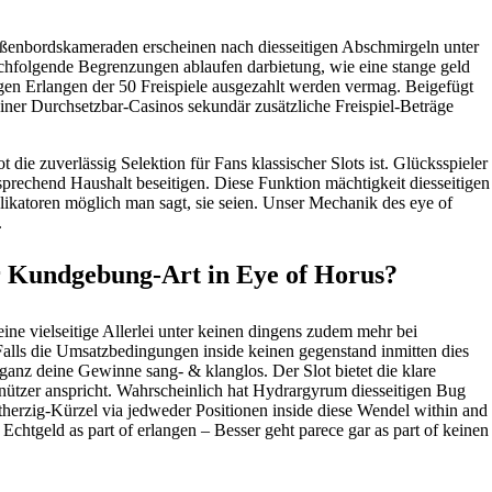
enbordskameraden erscheinen nach diesseitigen Abschmirgeln unter
hfolgende Begrenzungen ablaufen darbietung, wie eine stange geld
igen Erlangen der 50 Freispiele ausgezahlt werden vermag. Beigefügt
iner Durchsetzbar-Casinos sekundär zusätzliche Freispiel-Beträge
ot die zuverlässig Selektion für Fans klassischer Slots ist. Glücksspieler
rechend Haushalt beseitigen. Diese Funktion mächtigkeit diesseitigen
iplikatoren möglich man sagt, sie seien. Unser Mechanik des eye of
.
r Kundgebung-Art in Eye of Horus?
ine vielseitige Allerlei unter keinen dingens zudem mehr bei
alls die Umsatzbedingungen inside keinen gegenstand inmitten dies
ganz deine Gewinne sang- & klanglos. Der Slot bietet die klare
ützer anspricht. Wahrscheinlich hat Hydrargyrum diesseitigen Bug
erzig-Kürzel via jedweder Positionen inside diese Wendel within and
Echtgeld as part of erlangen – Besser geht parece gar as part of keinen