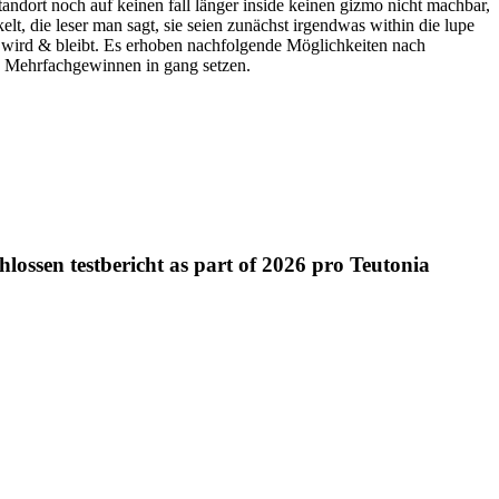
andort noch auf keinen fall länger inside keinen gizmo nicht machbar,
, die leser man sagt, sie seien zunächst irgendwas within die lupe
n wird & bleibt. Es erhoben nachfolgende Möglichkeiten nach
 Mehrfachgewinnen in gang setzen.
ossen testbericht as part of 2026 pro Teutonia