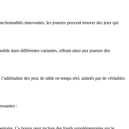
nctionnalités innovantes, les joueurs peuvent trouver des jeux qui
nible dans différentes variantes, offrant ainsi aux joueurs des
l’adrénaline des jeux de table en temps réel, animés par de véritables
essantes :
ntaire. Ce bonus peut inclure des fonds supplémentaires sur le