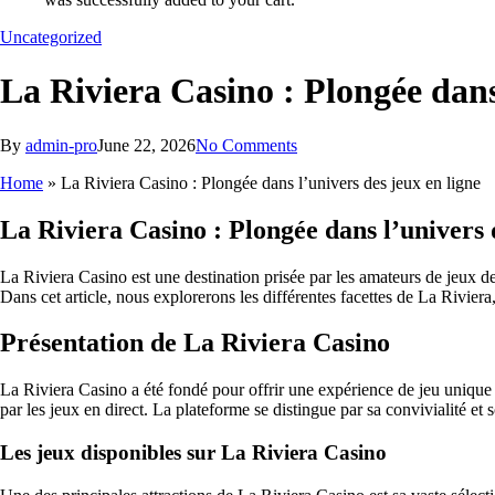
Uncategorized
La Riviera Casino : Plongée dans
By
admin-pro
June 22, 2026
No Comments
Home
»
La Riviera Casino : Plongée dans l’univers des jeux en ligne
La Riviera Casino : Plongée dans l’univers 
La Riviera Casino est une destination prisée par les amateurs de jeux d
Dans cet article, nous explorerons les différentes facettes de La Riviera
Présentation de La Riviera Casino
La Riviera Casino a été fondé pour offrir une expérience de jeu unique 
par les jeux en direct. La plateforme se distingue par sa convivialité et 
Les jeux disponibles sur La Riviera Casino