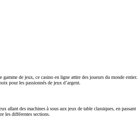
e gamme de jeux, ce casino en ligne attire des joueurs du monde entier.
choix pour les passionnés de jeux d’argent.
eux allant des machines à sous aux jeux de table classiques, en passant
e les différentes sections.