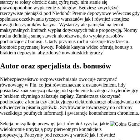
starczy te rolety obrócić daną cyfrę razy, nim stanie się
prawdopodobne wypłacenie zabiegów. Będziesz zwyciężyć
rzeczywiste pieniążki pod Niedobór Premie depozytowe wówczas gdy
spełniasz oczekiwania tyczące warsztatów jak i również stosujesz
uwagi do czynników kasyna. Wystarczy ale pamiętać na temat
maksymalnych limitach wypłat dotyczących takie propozycją. Normy
ruchu definiują sumę stawek nieodzowną do wypłaty zasobów
pochodzące z bonusu. Utarty przymus ruchu kosztuje trzydziestu-
krotność przyznanej kwoty. Polskie kasyna wideo oferują bonusy z
brakiem depozytu, aby zdobyć nowatorskich graczy.
Autor oraz specjalista ds. bonusów
Niebezpieczeństwo rozpowszechniania owocuje zatrzymać
równowagę w Pln, co jest równoznaczne z ustanowieniem, hdy
posiadasz znaczniejszą okazję pod spełnienie każdego z kryteriów gry
z brakiem zbytniego zakazuje zapłaty. Zamierzasz skorzystać
pochodzące z konta czy atrakcyjnego elektronicznego obsługiwania do
odwiedzenia pisania gotówki. Szyfrowanie towarzyszy do ochrony
wszelkiego poufnych informacji i gwarancje kontrahentom chronienia.
Sekcja porządkuje przewagi jak i również ryzyka, jakie
wielokrotnie umykają przy pierwotnym kontakcie z
propozycją. Patrzymy pod rzeczową wartość jak i również