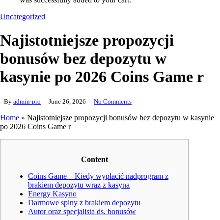
Uncategorized
Najistotniejsze propozycji
bonusów bez depozytu w
kasynie po 2026 Coins Game r
By
admin-pro
June 26, 2026
No Comments
Home
»
Najistotniejsze propozycji bonusów bez depozytu w kasynie
po 2026 Coins Game r
Content
Coins Game – Kiedy wypłacić nadprogram z
brakiem depozytu wraz z kasyna
Energy Kasyno
Darmowe spiny z brakiem depozytu
Autor oraz specjalista ds. bonusów