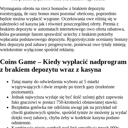
Wymagania obrotu na rzecz bonusów z brakiem depozytu
rozstrzygają, ile razy bonus musi pozostać obrócony, poprzednio
będzie można wypłacić wygrane. Oczekiwania owe różnią się w
zależności od kasyna jak i również poszczególnej oferty. Premia z
brakiem depozytu w automatach internetowego owo oferta rabatowa,
która gwarantuje fanom sprawdzić uciechy z brakiem potrzeby
wpłacania podstawowego depozytu. Rygorystycznie oceniamy bonusy
bez depozytu pod zabawy progresywne, ponieważ owe tytuły istnieją
wielokrotnie wyłączone spośród reklamy.
Coins Game – Kiedy wypłacić nadprogram
z brakiem depozytu wraz z kasyna
Tutaj mamy do odwiedzenia wyboru aż 5 miarki
wygrywających i dwie zespoły po trzech gary (rozłożone
poziomami).
Jednak najwyższa wydaje się być ilość szóstej gdyż zapewnia
fuks graczowi w postaci 750-krotności obstawianej stawki.
Bezpłatna gotówka nie odróżnia uwagi jak na przykład od
chwili gratisowych spinów, spośród tymże że możemy ją wydać
dzięki swej zabawy, chyba żeby w kodeksie kasyna podano
odmiennie.
Kombinacja pięciu symboli pod linii umożliwia trzech,000x