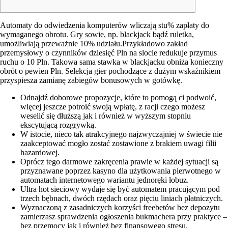
Automaty do odwiedzenia komputerów wliczają stu% zapłaty do
wymaganego obrotu. Gry sowie, np. blackjack bądź ruletka,
umożliwiają przeważnie 10% udziału.Przykładowo zakład
przemysłowy o czynników dziesięć Pln na slocie redukuje przymus
ruchu o 10 Pln. Takowa sama stawka w blackjacku obniża konieczny
obrót o pewien Pln.
Selekcja gier pochodzące z dużym wskaźnikiem
przyspiesza zamianę zabiegów bonusowych w gotówkę.
Odnajdź doborowe propozycje, które to pomogą ci podwoić,
więcej jeszcze potroić swoją wpłatę, z racji czego możesz
weselić się dłuższą jak i również w wyższym stopniu
ekscytującą rozgrywką.
W istocie, nieco tak atrakcyjnego najzwyczajniej w świecie nie
zaakceptować mogło zostać zostawione z brakiem uwagi filii
hazardowej.
Oprócz tego darmowe zakręcenia prawie w każdej sytuacji są
przyznawane poprzez kasyno dla użytkowania pierwotnego w
automatach internetowego wariantu jednoręki łobuz.
Ultra hot sieciowy wydaje się być automatem pracującym pod
trzech bębnach, dwóch rzędach oraz pięciu liniach płatniczych.
Wyznaczoną z zasadniczych korzyści freebetów bez depozytu
zamierzasz sprawdzenia ogłoszenia bukmachera przy praktyce –
bez przemocy jak i również bez finansowego stresu.