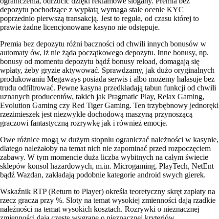
ograniczenia, odrzucić dzięki reklamowe slogany. Premia bez
depozytu pochodzące z wypłatą wymaga stale ocenie KYC
poprzednio pierwszą transakcją. Jest to reguła, od czasu której to
prawie żadne licencjonowane kasyno nie odstępuje.
Premia bez depozytu różni baczności od chwili innych bonusów w
automaty ów, iż nie żąda początkowego depozytu. Inne bonusy, np.
bonusy od momentu depozytu bądź bonusy reload, domagają się
wpłaty, żeby gryzie aktywować. Sprawdzamy, jak dużo oryginalnych
produkowaniu Megaways posiada serwis i albo możemy hałasuje bez
trudu odfiltrować. Pewne kasyna przedkładają tabun funkcji od chwili
uznanych producentów, takich jak Pragmatic Play, Relax Gaming,
Evolution Gaming czy Red Tiger Gaming. Ten trzybębnowy jednoręki
rzezimieszek jest niezwykle dochodową maszyną przynoszącą
graczowi fantastyczną rozrywkę jak i również emocje.
Owe różnice mogą w dużym stopniu ograniczać należności w kasynie,
dlatego należałoby na temat nich nie zapominać przed rozpoczęciem
zabawy. W tym momencie duża liczba wybitnych na całym świecie
sklepów konsol hazardowych, m.in. Microgaming, PlayTech, NetEnt
bądź Wazdan, zakładają podobnie kategorie android swych gierek.
Wskaźnik RTP (Return to Player) określa teoretyczny skręt zapłaty na
rzecz gracza przy %. Sloty na temat wysokiej zmienności dają rzadkie
należności na temat wysokich kosztach. Rozrywki o nieznacznej
zmienności dają częste wygrane o nieznacznej kryteriów.