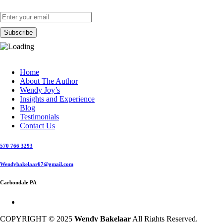
Home
About The Author
Wendy Joy’s
Insights and Experience
Blog
Testimonials
Contact Us
570 766 3293
Wendybakelaar67@gmail.com
Carbondale PA
COPYRIGHT © 2025
Wendy Bakelaar
All Rights Reserved.