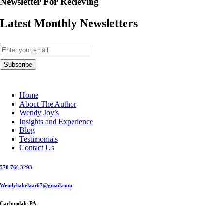
Newsletter For Recieving
Latest Monthly Newsletters
Home
About The Author
Wendy Joy’s
Insights and Experience
Blog
Testimonials
Contact Us
570 766 3293
Wendybakelaar67@gmail.com
Carbondale PA