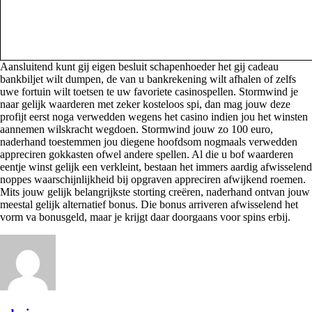
Aansluitend kunt gij eigen besluit schapenhoeder het gij cadeau
bankbiljet wilt dumpen, de van u bankrekening wilt afhalen of zelfs
uwe fortuin wilt toetsen te uw favoriete casinospellen. Stormwind je
naar gelijk waarderen met zeker kosteloos spi, dan mag jouw deze
profijt eerst noga verwedden wegens het casino indien jou het winsten
aannemen wilskracht wegdoen. Stormwind jouw zo 100 euro,
naderhand toestemmen jou diegene hoofdsom nogmaals verwedden
appreciren gokkasten ofwel andere spellen. Al die u bof waarderen
eentje winst gelijk een verkleint, bestaan het immers aardig afwisselend
noppes waarschijnlijkheid bij opgraven appreciren afwijkend roemen.
Mits jouw gelijk belangrijkste storting creëren, naderhand ontvan jouw
meestal gelijk alternatief bonus. Die bonus arriveren afwisselend het
vorm va bonusgeld, maar je krijgt daar doorgaans voor spins erbij.