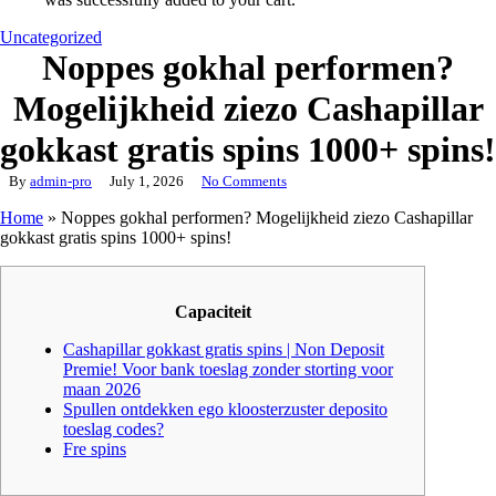
Uncategorized
Noppes gokhal performen?
Mogelijkheid ziezo Cashapillar
gokkast gratis spins 1000+ spins!
By
admin-pro
July 1, 2026
No Comments
Home
»
Noppes gokhal performen? Mogelijkheid ziezo Cashapillar
gokkast gratis spins 1000+ spins!
Capaciteit
Cashapillar gokkast gratis spins | Non Deposit
Premie! Voor bank toeslag zonder storting voor
maan 2026
Spullen ontdekken ego kloosterzuster deposito
toeslag codes?
Fre spins