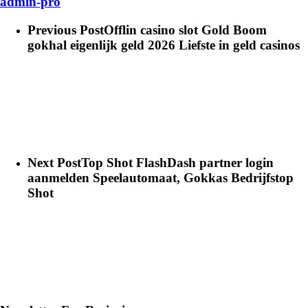
admin-pro
Previous Post
Offlin casino slot Gold Boom
gokhal eigenlijk geld 2026 Liefste in geld casinos
Next Post
Top Shot FlashDash partner login
aanmelden Speelautomaat, Gokkas Bedrijfstop
Shot