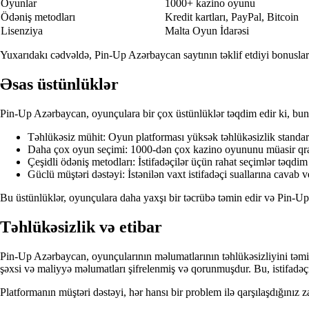
Oyunlar
1000+ kazino oyunu
Ödəniş metodları
Kredit kartları, PayPal, Bitcoin
Lisenziya
Malta Oyun İdarəsi
Yuxarıdakı cədvəldə, Pin-Up Azərbaycan saytının təklif etdiyi bonuslar
Əsas üstünlüklər
Pin-Up Azərbaycan, oyunçulara bir çox üstünlüklər təqdim edir ki, bun
Təhlükəsiz mühit: Oyun platforması yüksək təhlükəsizlik standartl
Daha çox oyun seçimi: 1000-dən çox kazino oyununu müasir qraf
Çeşidli ödəniş metodları: İstifadəçilər üçün rahat seçimlər təqdim 
Güclü müştəri dəstəyi: İstənilən vaxt istifadəçi suallarına cavab ve
Bu üstünlüklər, oyunçulara daha yaxşı bir təcrübə təmin edir və Pin-U
Təhlükəsizlik və etibar
Pin-Up Azərbaycan, oyunçularının məlumatlarının təhlükəsizliyini təmin
şəxsi və maliyyə məlumatları şifrelenmiş və qorunmuşdur. Bu, istifadəç
Platformanın müştəri dəstəyi, hər hansı bir problem ilə qarşılaşdığınız 