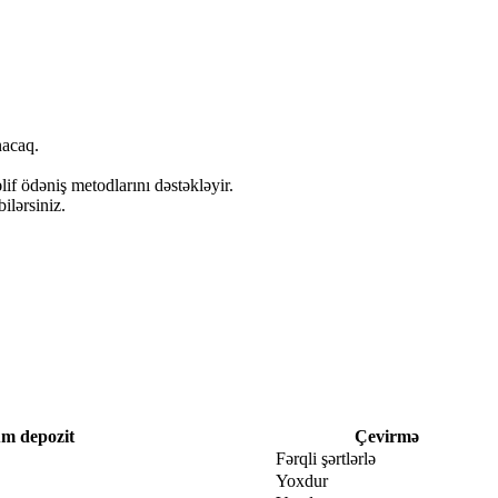
nacaq.
if ödəniş metodlarını dəstəkləyir.
ilərsiniz.
m depozit
Çevirmə
Fərqli şərtlərlə
Yoxdur