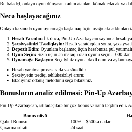
Bu bələdçi, onlayn oyun dünyasına adım atanlara kömək edəcək və dah
Necə başlayacağınız
Onlayn kazinoda oyun oynamağa başlamaq üçün aşağıdakı addımları iz
Hesab Yaradın:
İlk öncə, Pin-Up Azərbaycan saytında hesab yara
Şəxsiyyətinizi Təsdiqləyin:
Hesab yaratdıqdan sonra, şəxsiyyətin
Depozit Edin:
Oyunlara başlamaq üçün hesabınıza pul yatırmalısı
Oyun Seçin:
Sizin üçün ən maraqlı olan oyunu seçin. 1000-dən ç
Oynamağa Başlayın:
Seçdiyiniz oyuna daxil olun və əylənməyə
Hesab yaratma prosesi sadə və sürətlidir.
Şəxsiyyətin təsdiqi təhlükəsizliyi artırır.
İstədiyiniz ödəniş metodunu seçə bilərsiniz.
Bonusların analiz edilməsi: Pin-Up Azərbay
Pin-Up Azərbaycan, istifadəçilərə bir çox bonus variantı təqdim edir. A
Bonus növü
Hə
Qəbul Bonusu
100% – $500-a qədər
Çıxarma sürəti
24 saat