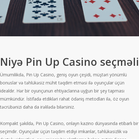
Niyə Pin Up Casino seçməli
Ümumilikdə, Pin Up Casino, geniş oyun çeşidi, müştəri yönümlü
bonuslar və təhlükəsiz mühit təqdim etməsi ilə oyunçular üçün
idealdır. Hər bir oyunçunun ehtiyaclarına uyğun bir şey tapması
mümkündür. İstifadə etdikləri rahat ödəniş metodları ilə, öz oyun
təcrübənizi daha da irəlilədə bilərsiniz.
Kompakt şəkildə, Pin Up Casino, onlayn kazino dünyasında etibarlı bir
seçimdir. Oyunçular üçün təqdim etdiyi imkanlar, təhlükəsizlik və