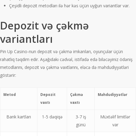
Çeşidli depozit metodları ilə hər kəs üçün uyğun variantlar var.
Depozit və çəkmə
variantları
Pin Up Casino-nun depozit və çəkmə imkanları, oyunçular üçün
rahatlıq təqdim edir. Aşağıdakı cədvəl, istifadə edə biləcəyiniz ödəniş
metodlarını, depozit və çəkmə vaxtlarını, eləcə də məhdudiyyətləri
göstərir:
Metod
Depozit
Çəkmə
Məhdudiyyətlər
vaxtı
vaxtı
Bank kartları
1-5 dəqiqə
3-7 iş
Müxtəlif limitlər
günü
var