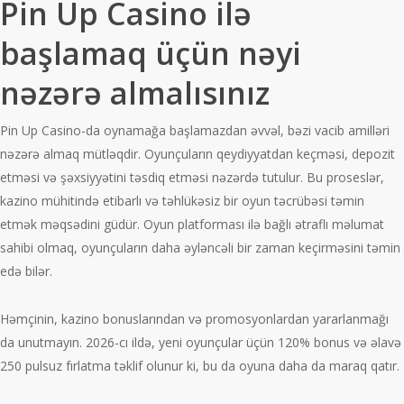
Pin Up Casino ilə
başlamaq üçün nəyi
nəzərə almalısınız
Pin Up Casino-da oynamağa başlamazdan əvvəl, bəzi vacib amilləri
nəzərə almaq mütləqdir. Oyunçuların qeydiyyatdan keçməsi, depozit
etməsi və şəxsiyyətini təsdiq etməsi nəzərdə tutulur. Bu proseslər,
kazino mühitində etibarlı və təhlükəsiz bir oyun təcrübəsi təmin
etmək məqsədini güdür. Oyun platforması ilə bağlı ətraflı məlumat
sahibi olmaq, oyunçuların daha əyləncəli bir zaman keçirməsini təmin
edə bilər.
Həmçinin, kazino bonuslarından və promosyonlardan yararlanmağı
da unutmayın. 2026-cı ildə, yeni oyunçular üçün 120% bonus və əlavə
250 pulsuz fırlatma təklif olunur ki, bu da oyuna daha da maraq qatır.