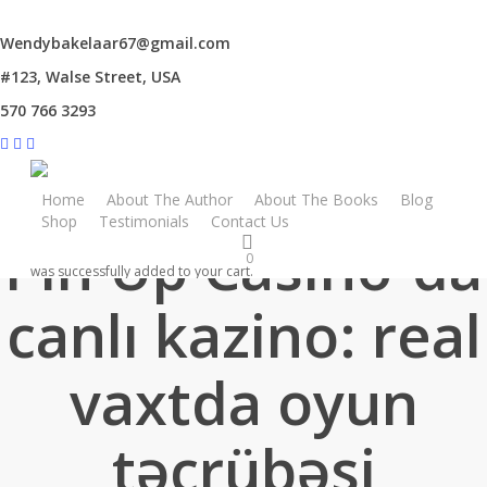
Skip
to
Wendybakelaar67@gmail.com
main
#123, Walse Street, USA
content
570 766 3293
public
Home
About The Author
About The Books
Blog
Shop
Testimonials
Contact Us
Pin Up Casino-da
0
was successfully added to your cart.
canlı kazino: real
vaxtda oyun
təcrübəsi