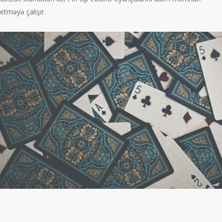
etməyə çalışır.