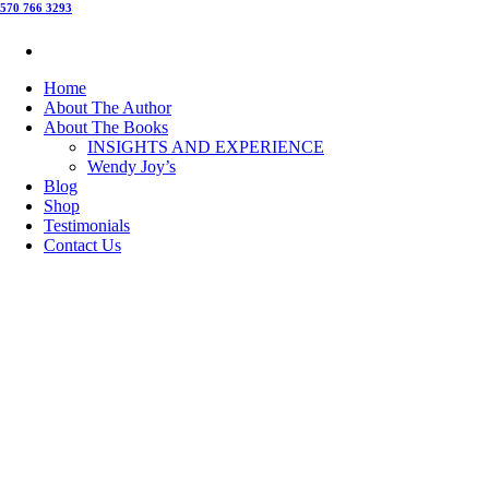
570 766 3293
Home
About The Author
About The Books
INSIGHTS AND EXPERIENCE
Wendy Joy’s
Blog
Shop
Testimonials
Contact Us