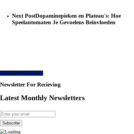
Next Post
Dopaminepieken en Plateau's: Hoe
Speelautomaten Je Gevoelens Beïnvloeden
Share
Tweet
Share
Pin
Newsletter For Recieving
Latest Monthly Newsletters