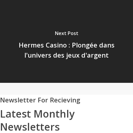
Next Post
Hermes Casino : Plongée dans
l'univers des jeux d'argent
Newsletter For Recieving
Latest Monthly
Newsletters