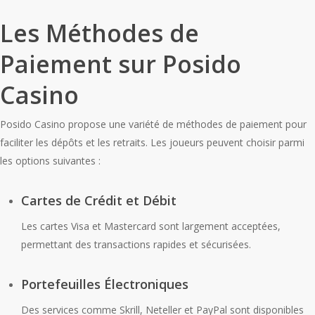
Les Méthodes de
Paiement sur Posido
Casino
Posido Casino propose une variété de méthodes de paiement pour
faciliter les dépôts et les retraits. Les joueurs peuvent choisir parmi
les options suivantes :
Cartes de Crédit et Débit
Les cartes Visa et Mastercard sont largement acceptées,
permettant des transactions rapides et sécurisées.
Portefeuilles Électroniques
Des services comme Skrill, Neteller et PayPal sont disponibles