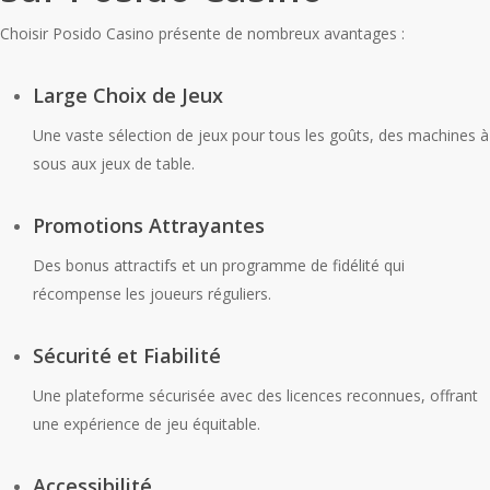
Choisir Posido Casino présente de nombreux avantages :
Large Choix de Jeux
Une vaste sélection de jeux pour tous les goûts, des machines à
sous aux jeux de table.
Promotions Attrayantes
Des bonus attractifs et un programme de fidélité qui
récompense les joueurs réguliers.
Sécurité et Fiabilité
Une plateforme sécurisée avec des licences reconnues, offrant
une expérience de jeu équitable.
Accessibilité