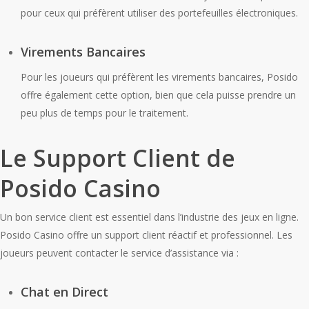
pour ceux qui préfèrent utiliser des portefeuilles électroniques.
Virements Bancaires
Pour les joueurs qui préfèrent les virements bancaires, Posido
offre également cette option, bien que cela puisse prendre un
peu plus de temps pour le traitement.
Le Support Client de
Posido Casino
Un bon service client est essentiel dans l’industrie des jeux en ligne.
Posido Casino offre un support client réactif et professionnel. Les
joueurs peuvent contacter le service d’assistance via :
Chat en Direct