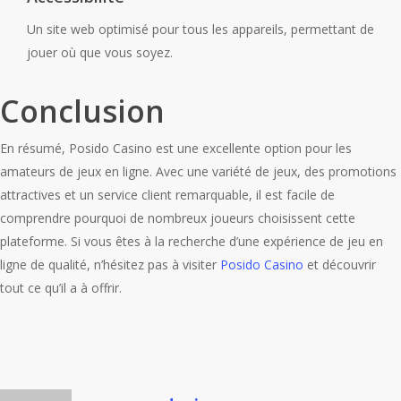
Un site web optimisé pour tous les appareils, permettant de
jouer où que vous soyez.
Conclusion
En résumé, Posido Casino est une excellente option pour les
amateurs de jeux en ligne. Avec une variété de jeux, des promotions
attractives et un service client remarquable, il est facile de
comprendre pourquoi de nombreux joueurs choisissent cette
plateforme. Si vous êtes à la recherche d’une expérience de jeu en
ligne de qualité, n’hésitez pas à visiter
Posido Casino
et découvrir
tout ce qu’il a à offrir.