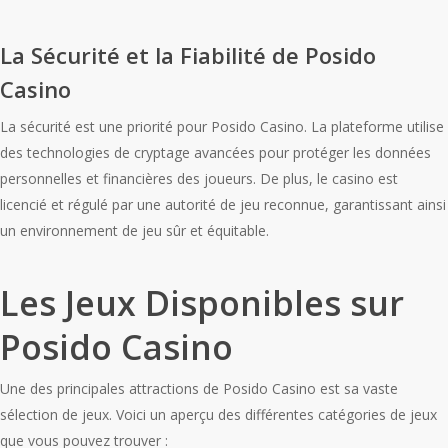
La Sécurité et la Fiabilité de Posido
Casino
La sécurité est une priorité pour Posido Casino. La plateforme utilise
des technologies de cryptage avancées pour protéger les données
personnelles et financières des joueurs. De plus, le casino est
licencié et régulé par une autorité de jeu reconnue, garantissant ainsi
un environnement de jeu sûr et équitable.
Les Jeux Disponibles sur
Posido Casino
Une des principales attractions de Posido Casino est sa vaste
sélection de jeux. Voici un aperçu des différentes catégories de jeux
que vous pouvez trouver :