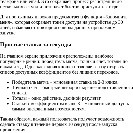
телефона или email. Это сокращает процесс регистрации до
нескольких секунд и позволяет быстро приступить к игре.
Для постоянных игроков предусмотрена функция «Запомнить
меня», которая сохраняет токен доступа на устройстве до 30
дней, избавляя от повторного ввода данных при каждом
запуске.
Простые ставки за секунды
На главном экране приложения расположены наиболее
популярные рынки: победитель матча, точный счёт, тоталы по
очкам и т.д. Одна каскадная кнопка позволяет сразу открыть
список доступных коэффициентов без лишних переходов.
Победитель матча – мгновенная ставка за 2-3 клика.
Точный счёт – быстрый выбор из заранее подготовленного
списка.
Тоталы – одно действие, двойной результат.
Ставки с коэффициентом выше 3 – мгновенный доступ к
самым рискованным возможностям.
Таким образом, каждый пользователь получает возможность
сделать ставку в течение первых 10 секунд после запуска
приложения.