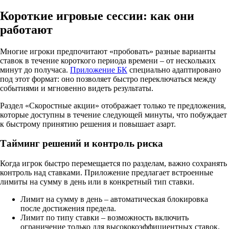
Короткие игровые сессии: как они
работают
Многие игроки предпочитают «пробовать» разные варианты
ставок в течение короткого периода времени – от нескольких
минут до получаса.
Приложение БК
специально адаптировано
под этот формат: оно позволяет быстро переключаться между
событиями и мгновенно видеть результаты.
Раздел «Скоростные акции» отображает только те предложения,
которые доступны в течение следующей минуты, что побуждает
к быстрому принятию решения и повышает азарт.
Тайминг решений и контроль риска
Когда игрок быстро перемещается по разделам, важно сохранять
контроль над ставками. Приложение предлагает встроенные
лимиты на сумму в день или в конкретный тип ставки.
Лимит на сумму в день – автоматическая блокировка
после достижения предела.
Лимит по типу ставки – возможность включить
ограничение только для высококоэффициентных ставок.