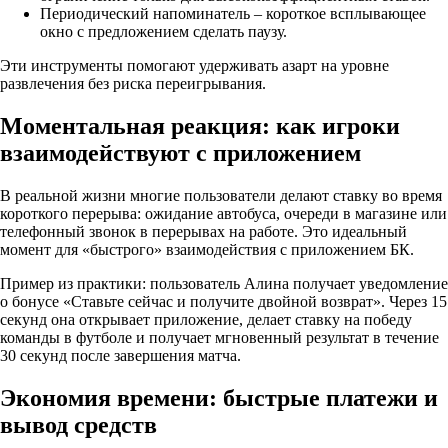
Периодический напоминатель – короткое всплывающее
окно с предложением сделать паузу.
Эти инструменты помогают удерживать азарт на уровне
развлечения без риска переигрывания.
Моментальная реакция: как игроки
взаимодействуют с приложением
В реальной жизни многие пользователи делают ставку во время
короткого перерыва: ожидание автобуса, очереди в магазине или
телефонный звонок в перерывах на работе. Это идеальный
момент для «быстрого» взаимодействия с приложением БК.
Пример из практики: пользователь Алина получает уведомление
о бонусе «Ставьте сейчас и получите двойной возврат». Через 15
секунд она открывает приложение, делает ставку на победу
команды в футболе и получает мгновенный результат в течение
30 секунд после завершения матча.
Экономия времени: быстрые платежи и
вывод средств