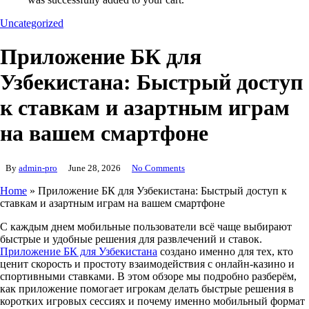
Uncategorized
Приложение БК для
Узбекистана: Быстрый доступ
к ставкам и азартным играм
на вашем смартфоне
By
admin-pro
June 28, 2026
No Comments
Home
»
Приложение БК для Узбекистана: Быстрый доступ к
ставкам и азартным играм на вашем смартфоне
С каждым днем мобильные пользователи всё чаще выбирают
быстрые и удобные решения для развлечений и ставок.
Приложение БК для Узбекистана
создано именно для тех, кто
ценит скорость и простоту взаимодействия с онлайн‑казино и
спортивными ставками. В этом обзоре мы подробно разберём,
как приложение помогает игрокам делать быстрые решения в
коротких игровых сессиях и почему именно мобильный формат