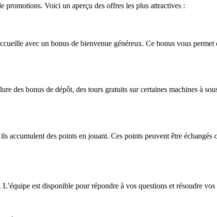
promotions. Voici un aperçu des offres les plus attractives :
ccueille avec un bonus de bienvenue généreux. Ce bonus vous permet d’a
re des bonus de dépôt, des tours gratuits sur certaines machines à sou
 ils accumulent des points en jouant. Ces points peuvent être échangés 
. L’équipe est disponible pour répondre à vos questions et résoudre vos 