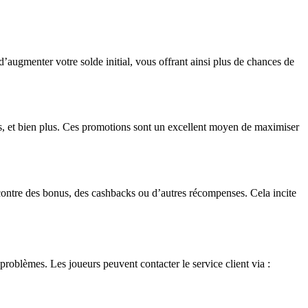
ugmenter votre solde initial, vous offrant ainsi plus de chances de
s, et bien plus. Ces promotions sont un excellent moyen de maximiser
contre des bonus, des cashbacks ou d’autres récompenses. Cela incite
problèmes. Les joueurs peuvent contacter le service client via :