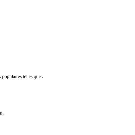
 populaires telles que :
i.