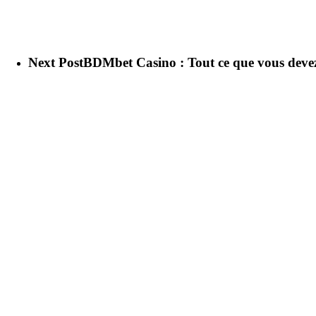
Next Post
BDMbet Casino : Tout ce que vous devez