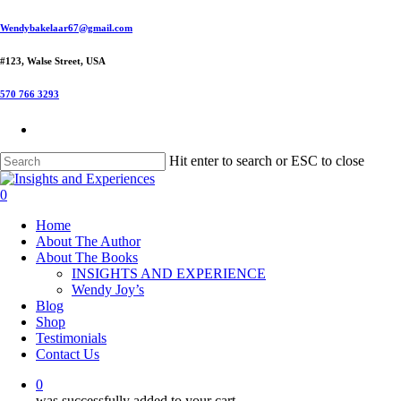
Skip
Wendybakelaar67@gmail.com
to
main
#123, Walse Street, USA
content
570 766 3293
Hit enter to search or ESC to close
Close
Search
0
Menu
Home
About The Author
About The Books
INSIGHTS AND EXPERIENCE
Wendy Joy’s
Blog
Shop
Testimonials
Contact Us
0
was successfully added to your cart.