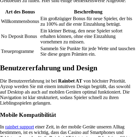
Geldbeutel zu füllen. Hier sind einige bemerkenswerte Angebote:
Art des Bonus
Beschreibung
Ein großzügiger Bonus für neue Spieler, der bis
Willkommensbonus
zu 100% auf die erste Einzahlung beträgt.
Ein kleiner Betrag, den neue Spieler sofort
No Deposit Bonus
erhalten können, ohne eine Einzahlung
vornehmen zu müssen.
Sammeln Sie Punkte für jede Wette und tauschen
Treueprogramme
Sie diese gegen Prämien ein.
Benutzererfahrung und Design
Die Benutzererfahrung ist bei
Rainbet AT
von höchster Priorität.
Ayzop werden Sie mit einem intuitiven Design begrüßt, das sowohl
auf Desktop als auch auf mobilen Geräten optimal funktioniert. Die
Navigation ist klar strukturiert, sodass Spieler schnell zu ihren
Lieblingsspielen gelangen.
Mobile Kompatibilität
In
rainbet support
einer Zeit, in der mobile Geräte unseren Alltag
bestimmen, ist es wichtig, dass das Casino auf Smartphones und