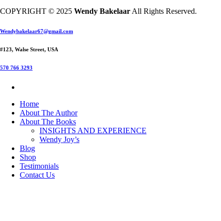
COPYRIGHT © 2025
Wendy Bakelaar
All Rights Reserved.
Close
Wendybakelaar67@gmail.com
Menu
#123, Walse Street, USA
570 766 3293
Home
About The Author
About The Books
INSIGHTS AND EXPERIENCE
Wendy Joy’s
Blog
Shop
Testimonials
Contact Us