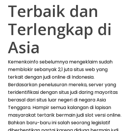
Terbaik dan
Terlengkap di
Asia
Kemenkoinfo sebelumnya mengeklaim sudah
memblokir sebanyak 2,1 juta situs web yang
terkait dengan judi online di Indonesia.
Berdasarkan penelusuran mereka, server yang
teridentifikasi dengan situs judi daring mayoritas
berasal dari situs luar negeri di negara Asia
Tenggara. Hampir semua kalangan di lapisan
masyarakat tertarik bermain judi slot versi online.
Bahkan baru-baru ini salah seorang legislatif
diberhentikan partai karena diduga bermain judi