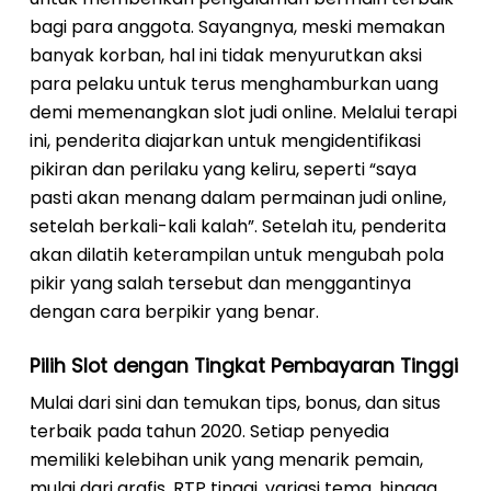
bagi para anggota. Sayangnya, meski memakan
banyak korban, hal ini tidak menyurutkan aksi
para pelaku untuk terus menghamburkan uang
demi memenangkan slot judi online. Melalui terapi
ini, penderita diajarkan untuk mengidentifikasi
pikiran dan perilaku yang keliru, seperti “saya
pasti akan menang dalam permainan judi online,
setelah berkali-kali kalah”. Setelah itu, penderita
akan dilatih keterampilan untuk mengubah pola
pikir yang salah tersebut dan menggantinya
dengan cara berpikir yang benar.
Pilih Slot dengan Tingkat Pembayaran Tinggi
Mulai dari sini dan temukan tips, bonus, dan situs
terbaik pada tahun 2020. Setiap penyedia
memiliki kelebihan unik yang menarik pemain,
mulai dari grafis, RTP tinggi, variasi tema, hingga