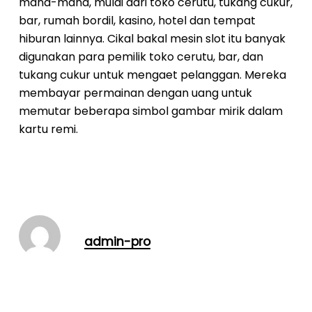
mana-mana, mulai dari toko cerutu, tukang cukur,
bar, rumah bordil, kasino, hotel dan tempat
hiburan lainnya. Cikal bakal mesin slot itu banyak
digunakan para pemilik toko cerutu, bar, dan
tukang cukur untuk mengaet pelanggan. Mereka
membayar permainan dengan uang untuk
memutar beberapa simbol gambar mirik dalam
kartu remi.
admin-pro