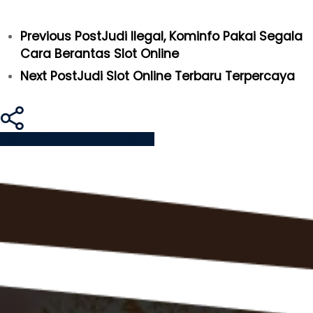
Previous Post
Judi Ilegal, Kominfo Pakai Segala
Cara Berantas Slot Online
Next Post
Judi Slot Online Terbaru Terpercaya
Share
Tweet
Share
Pin