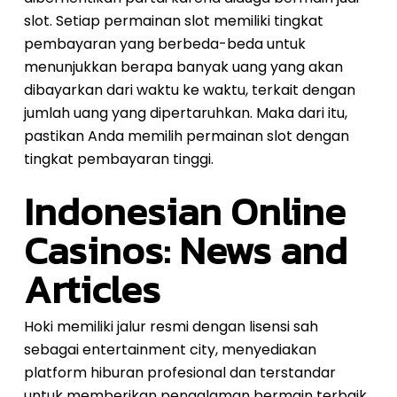
slot. Setiap permainan slot memiliki tingkat
pembayaran yang berbeda-beda untuk
menunjukkan berapa banyak uang yang akan
dibayarkan dari waktu ke waktu, terkait dengan
jumlah uang yang dipertaruhkan. Maka dari itu,
pastikan Anda memilih permainan slot dengan
tingkat pembayaran tinggi.
Indonesian Online
Casinos: News and
Articles
Hoki memiliki jalur resmi dengan lisensi sah
sebagai entertainment city, menyediakan
platform hiburan profesional dan terstandar
untuk memberikan pengalaman bermain terbaik