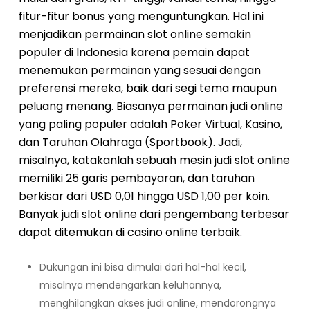
fitur-fitur bonus yang menguntungkan. Hal ini
menjadikan permainan slot online semakin
populer di Indonesia karena pemain dapat
menemukan permainan yang sesuai dengan
preferensi mereka, baik dari segi tema maupun
peluang menang. Biasanya permainan judi online
yang paling populer adalah Poker Virtual, Kasino,
dan Taruhan Olahraga (Sportbook). Jadi,
misalnya, katakanlah sebuah mesin judi slot online
memiliki 25 garis pembayaran, dan taruhan
berkisar dari USD 0,01 hingga USD 1,00 per koin.
Banyak judi slot online dari pengembang terbesar
dapat ditemukan di casino online terbaik.
Dukungan ini bisa dimulai dari hal-hal kecil,
misalnya mendengarkan keluhannya,
menghilangkan akses judi online, mendorongnya