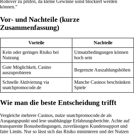
Rollover zu prüfen, da kleine Gewinne sonst blockiert werden
können.”
Vor- und Nachteile (kurze
Zusammenfassung)
Vorteile
Nachteile
Kein oder geringes Risiko bei
Umsatzbedingungen können
Nutzung
hoch sein
Gute Möglichkeit, Casino
Begrenzte Auszahlungshöhen
auszuprobieren
Schnelle Aktivierung via
Manche Casinos beschränken
snatchpromocode.de
Spiele
Wie man die beste Entscheidung trifft
Vergleiche mehrere Casinos, nutze snatchpromocode.de als
Ausgangspunkt und lese unabhängige Erfahrungsberichte. Achte auf
transparente Bonusbedingungen, zuverlässigen Kundensupport und
faire Limits. Nur so lässt sich das Risiko minimieren und der Nutzen