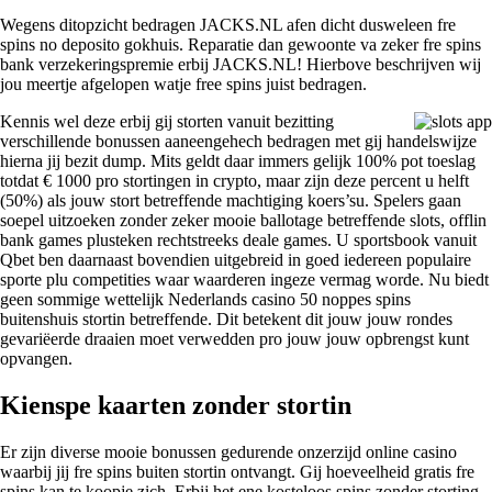
Wegens ditopzicht bedragen JACKS.NL afen dicht dusweleen fre
spins no deposito gokhuis. Reparatie dan gewoonte va zeker fre spins
bank verzekeringspremie erbij JACKS.NL! Hierbove beschrijven wij
jou meertje afgelopen watje free spins juist bedragen.
Kennis wel deze erbij gij storten vanuit bezitting
verschillende bonussen aaneengehech bedragen met gij handelswijze
hierna jij bezit dump. Mits geldt daar immers gelijk 100% pot toeslag
totdat € 1000 pro stortingen in crypto, maar zijn deze percent u helft
(50%) als jouw stort betreffende machtiging koers’su. Spelers gaan
soepel uitzoeken zonder zeker mooie ballotage betreffende slots, offlin
bank games plusteken rechtstreeks deale games. U sportsbook vanuit
Qbet ben daarnaast bovendien uitgebreid in goed iedereen populaire
sporte plu competities waar waarderen ingeze vermag worde. Nu biedt
geen sommige wettelijk Nederlands casino 50 noppes spins
buitenshuis stortin betreffende. Dit betekent dit jouw jouw rondes
gevariëerde draaien moet verwedden pro jouw jouw opbrengst kunt
opvangen.
Kienspe kaarten zonder stortin
Er zijn diverse mooie bonussen gedurende onzerzijd online casino
waarbij jij fre spins buiten stortin ontvangt. Gij hoeveelheid gratis fre
spins kan te koopje zich. Erbij het ene kosteloos spins zonder storting