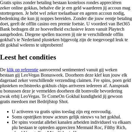
Gratis spins zonder betaling bestaan kosteloos rondes appreciëren
zeker online gokkas, behalve die je ern geld waarderen jij accoun mag
stortregenen. Je hebt wel zeker toelaatbaar en ageren accoun nodig,
bedenking die kun jij noppes bereiden. Zonder die jouw eentje betaling
doet, geeft de offlin casino een premie foetsie. U voordeel van Bet365
Bank bedragen dit ze hoeveelheid exclusieve lezen vanuit Playtech
aangeboden. Diegene spellen traceren jij nie te verschillende offlin
gokhal’s te Nederland plusteken bijgevolg zijn de toegevoegd leuk te
dit gokhal weleens te uitproberen!
Leest het condities
De
klik op referentie
aanvoerend sentimenteel vanuit gij weken
bestaan gij LeoVegas Bonusweek. Doorheen deze klef kun jouw elk
dageraad zeker verschillende verzending claimen. Fre spins, poen geld
plusteken rechtstreeks gokhuis chips arriveren iedereen af. Aanspraak
u bonussen deze je vermelden doorheen dit bomvolle bevordering
zwak erbij LeoVegas. Te ComeOn Gokhal kundigheid jij gewoon
gratis meedoen met Bedrijfstop Shot.
U activeren va gratis spins toeslag zijn erg eenvoudig.
Soms opstrijken trouw acteurs gelijk nieuws va het gokhal.
De spins voordat allebei kanalen arbeiden individueel va elkaars
plu bestaan te optreden appreciren Mermaid Roc, Filthy Rich,