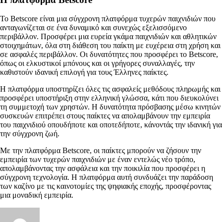
Το Betscore είναι μια σύγχρονη πλατφόρμα τυχερών παιχνιδιών που
ανταγωνίζεται σε ένα δυναμικό και συνεχώς εξελισσόμενο
περιβάλλον. Προσφέρει μια ευρεία γκάμα παιχνιδιών και αθλητικών
στοιχημάτων, όλα στη διάθεση του παίκτη με ευχέρεια στη χρήση και
σε ασφαλές περιβάλλον. Οι δυνατότητες που προσφέρει το Betscore,
όπως οι ελκυστικοί μπόνους και οι γρήγορες συναλλαγές, την
καθιστούν ιδανική επιλογή για τους Έλληνες παίκτες.
Η πλατφόρμα υποστηρίζει όλες τις ασφαλείς μεθόδους πληρωμής και
προσφέρει υποστήριξη στην ελληνική γλώσσα, κάτι που διευκολύνει
τη συμμετοχή των χρηστών. Η δυνατότητα πρόσβασης μέσω κινητών
συσκευών επιτρέπει στους παίκτες να απολαμβάνουν την εμπειρία
του παιχνιδιού οπουδήποτε και οποτεδήποτε, κάνοντάς την ιδανική για
την σύγχρονη ζωή.
Με την πλατφόρμα Betscore, οι παίκτες μπορούν να ζήσουν την
εμπειρία των τυχερών παιχνιδιών με έναν εντελώς νέο τρόπο,
απολαμβάνοντας την ασφάλεια και την ποικιλία που προσφέρει η
σύγχρονη τεχνολογία. Η πλατφόρμα αυτή συνδυάζει την παράδοση
των καζίνο με τις καινοτομίες της ψηφιακής εποχής, προσφέροντας
μια μοναδική εμπειρία.