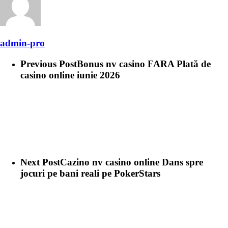
admin-pro
Previous Post
Bonus nv casino FARA Plată de
casino online iunie 2026
Next Post
Cazino nv casino online Dans spre
jocuri pe bani reali pe PokerStars