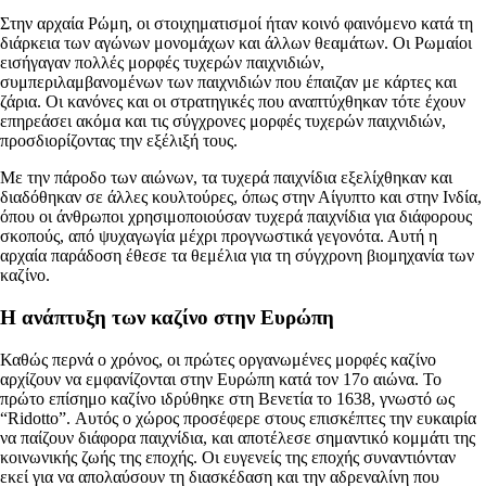
Στην αρχαία Ρώμη, οι στοιχηματισμοί ήταν κοινό φαινόμενο κατά τη
διάρκεια των αγώνων μονομάχων και άλλων θεαμάτων. Οι Ρωμαίοι
εισήγαγαν πολλές μορφές τυχερών παιχνιδιών,
συμπεριλαμβανομένων των παιχνιδιών που έπαιζαν με κάρτες και
ζάρια. Οι κανόνες και οι στρατηγικές που αναπτύχθηκαν τότε έχουν
επηρεάσει ακόμα και τις σύγχρονες μορφές τυχερών παιχνιδιών,
προσδιορίζοντας την εξέλιξή τους.
Με την πάροδο των αιώνων, τα τυχερά παιχνίδια εξελίχθηκαν και
διαδόθηκαν σε άλλες κουλτούρες, όπως στην Αίγυπτο και στην Ινδία,
όπου οι άνθρωποι χρησιμοποιούσαν τυχερά παιχνίδια για διάφορους
σκοπούς, από ψυχαγωγία μέχρι προγνωστικά γεγονότα. Αυτή η
αρχαία παράδοση έθεσε τα θεμέλια για τη σύγχρονη βιομηχανία των
καζίνο.
Η ανάπτυξη των καζίνο στην Ευρώπη
Καθώς περνά ο χρόνος, οι πρώτες οργανωμένες μορφές καζίνο
αρχίζουν να εμφανίζονται στην Ευρώπη κατά τον 17ο αιώνα. Το
πρώτο επίσημο καζίνο ιδρύθηκε στη Βενετία το 1638, γνωστό ως
“Ridotto”. Αυτός ο χώρος προσέφερε στους επισκέπτες την ευκαιρία
να παίζουν διάφορα παιχνίδια, και αποτέλεσε σημαντικό κομμάτι της
κοινωνικής ζωής της εποχής. Οι ευγενείς της εποχής συναντιόνταν
εκεί για να απολαύσουν τη διασκέδαση και την αδρεναλίνη που