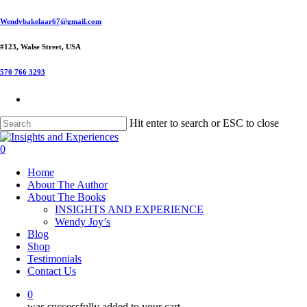
Skip
Wendybakelaar67@gmail.com
to
main
#123, Walse Street, USA
content
570 766 3293
Hit enter to search or ESC to close
Close
Search
0
Menu
Home
About The Author
About The Books
INSIGHTS AND EXPERIENCE
Wendy Joy’s
Blog
Shop
Testimonials
Contact Us
0
was successfully added to your cart.