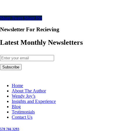
Share
Tweet
Share
Pin
Newsletter For Recieving
Latest Monthly Newsletters
Home
About The Author
Wendy Joy’s
Insights and Experience
Blog
Testimonials
Contact Us
570 766 3293