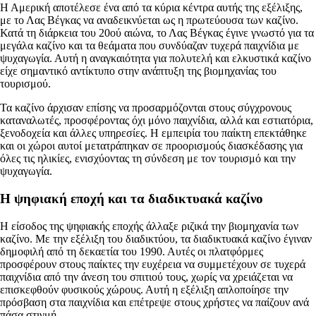
Η Αμερική αποτέλεσε ένα από τα κύρια κέντρα αυτής της εξέλιξης,
με το Λας Βέγκας να αναδεικνύεται ως η πρωτεύουσα των καζίνο.
Κατά τη διάρκεια του 20ού αιώνα, το Λας Βέγκας έγινε γνωστό για τα
μεγάλα καζίνο και τα θεάματα που συνδύαζαν τυχερά παιχνίδια με
ψυχαγωγία. Αυτή η αναγκαιότητα για πολυτελή και ελκυστικά καζίνο
είχε σημαντικό αντίκτυπο στην ανάπτυξη της βιομηχανίας του
τουρισμού.
Τα καζίνο άρχισαν επίσης να προσαρμόζονται στους σύγχρονους
καταναλωτές, προσφέροντας όχι μόνο παιχνίδια, αλλά και εστιατόρια,
ξενοδοχεία και άλλες υπηρεσίες. Η εμπειρία του παίκτη επεκτάθηκε
και οι χώροι αυτοί μετατράπηκαν σε προορισμούς διασκέδασης για
όλες τις ηλικίες, ενισχύοντας τη σύνδεση με τον τουρισμό και την
ψυχαγωγία.
Η ψηφιακή εποχή και τα διαδικτυακά καζίνο
Η είσοδος της ψηφιακής εποχής άλλαξε ριζικά την βιομηχανία των
καζίνο. Με την εξέλιξη του διαδικτύου, τα διαδικτυακά καζίνο έγιναν
δημοφιλή από τη δεκαετία του 1990. Αυτές οι πλατφόρμες
προσφέρουν στους παίκτες την ευχέρεια να συμμετέχουν σε τυχερά
παιχνίδια από την άνεση του σπιτιού τους, χωρίς να χρειάζεται να
επισκεφθούν φυσικούς χώρους. Αυτή η εξέλιξη απλοποίησε την
πρόσβαση στα παιχνίδια και επέτρεψε στους χρήστες να παίζουν ανά
πάσα στιγμή.