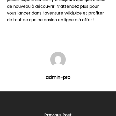
de nouveau à découvrir. N’attendez plus pour
vous lancer dans l’aventure WildDice et profiter
de tout ce que ce casino en ligne a à offrir !
admin-pro
Previous Post