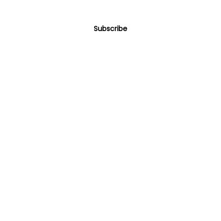
Home
About The Author
Wendy Joy’s
Insights and Experience
Blog
Testimonials