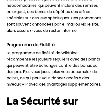
hebdomadaires, qui peuvent inclure des remises
en argent, des bonus de dépôt ou des offres
spéciales sur des jeux spécifiques. Ces promotions
sont souvent annoncées par e-mail ou via le site,
alors assurez-vous de rester informé.
Programme de Fidélité
Le programme de fidélité de WildDice
récompense les joueurs réguliers avec des points
qui peuvent être échangés contre des bonus ou
des prix. Plus vous jouez, plus vous accumulez de
points, ce qui peut vous donner accès à des
niveaux VIP avec des avantages supplémentaires.
La Sécurité sur