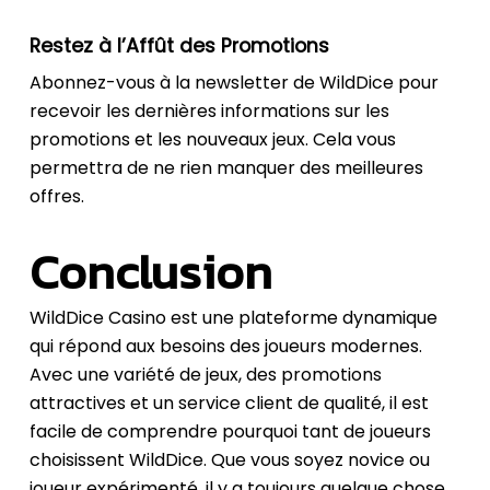
Restez à l’Affût des Promotions
Abonnez-vous à la newsletter de WildDice pour
recevoir les dernières informations sur les
promotions et les nouveaux jeux. Cela vous
permettra de ne rien manquer des meilleures
offres.
Conclusion
WildDice Casino est une plateforme dynamique
qui répond aux besoins des joueurs modernes.
Avec une variété de jeux, des promotions
attractives et un service client de qualité, il est
facile de comprendre pourquoi tant de joueurs
choisissent WildDice. Que vous soyez novice ou
joueur expérimenté, il y a toujours quelque chose