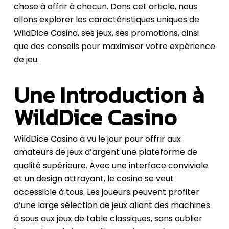
chose à offrir à chacun. Dans cet article, nous
allons explorer les caractéristiques uniques de
WildDice Casino, ses jeux, ses promotions, ainsi
que des conseils pour maximiser votre expérience
de jeu.
Une Introduction à
WildDice Casino
WildDice Casino a vu le jour pour offrir aux
amateurs de jeux d’argent une plateforme de
qualité supérieure. Avec une interface conviviale
et un design attrayant, le casino se veut
accessible à tous. Les joueurs peuvent profiter
d’une large sélection de jeux allant des machines
à sous aux jeux de table classiques, sans oublier