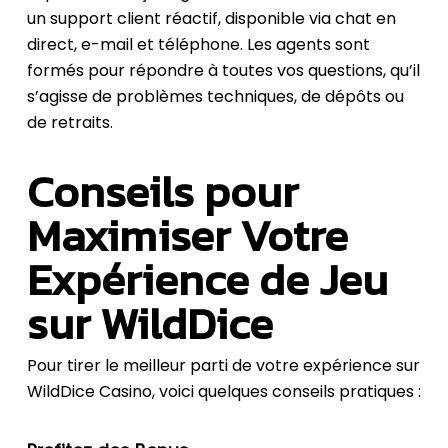
un support client réactif, disponible via chat en
direct, e-mail et téléphone. Les agents sont
formés pour répondre à toutes vos questions, qu’il
s’agisse de problèmes techniques, de dépôts ou
de retraits.
Conseils pour
Maximiser Votre
Expérience de Jeu
sur WildDice
Pour tirer le meilleur parti de votre expérience sur
WildDice Casino, voici quelques conseils pratiques :