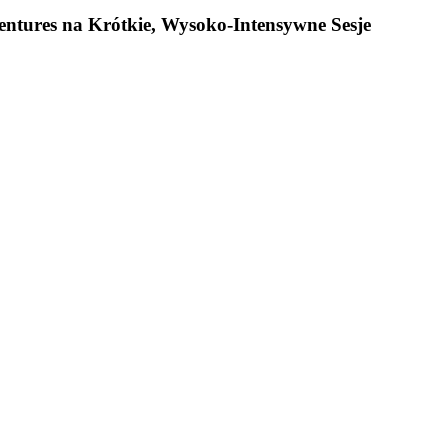
entures na Krótkie, Wysoko‑Intensywne Sesje