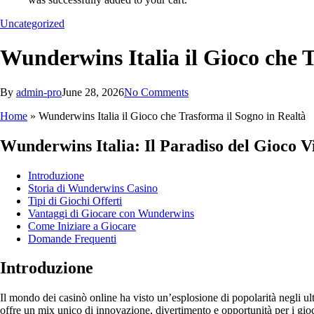
Uncategorized
Wunderwins Italia il Gioco che T
By
admin-pro
June 28, 2026
No Comments
Home
»
Wunderwins Italia il Gioco che Trasforma il Sogno in Realtà
Wunderwins Italia: Il Paradiso del Gioco V
Introduzione
Storia di Wunderwins Casino
Tipi di Giochi Offerti
Vantaggi di Giocare con Wunderwins
Come Iniziare a Giocare
Domande Frequenti
Introduzione
Il mondo dei casinò online ha visto un’esplosione di popolarità negli ul
offre un mix unico di innovazione, divertimento e opportunità per i gioc