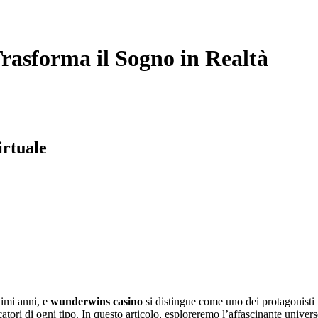
rasforma il Sogno in Realtà
irtuale
timi anni, e
wunderwins casino
si distingue come uno dei protagonisti p
atori di ogni tipo. In questo articolo, esploreremo l’affascinante univer