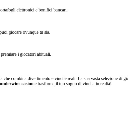
ortafogli elettronici e bonifici bancari.
 puoi giocare ovunque tu sia.
premiare i giocatori abituali.
 che combina divertimento e vincite reali. La sua vasta selezione di gio
underwins casino
e trasforma il tuo sogno di vincita in realtà!