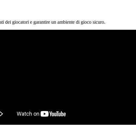
ati dei giocatori e garantire un ambiente di gioco sicuro.