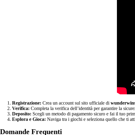
Registrazione:
Crea un account sul sito ufficiale di
wunderwins
Verifica:
Completa la verifica dell’identità per garantire la sicur
Deposito:
Scegli un metodo di pagamento sicuro e fai il tuo prim
Esplora e Gioca:
Naviga tra i giochi e seleziona quello che ti atti
Domande Frequenti