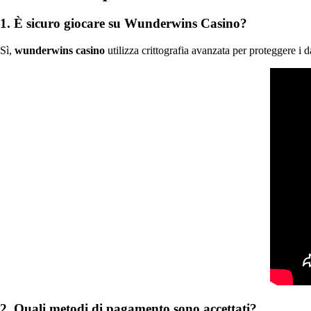
1. È sicuro giocare su Wunderwins Casino?
Sì,
wunderwins casino
utilizza crittografia avanzata per proteggere i d
2. Quali metodi di pagamento sono accettati?