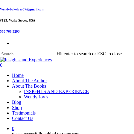
Skip
Wendybakelaar67@gmail.com
to
main
#123, Walse Street, USA
content
570 766 3293
Hit enter to search or ESC to close
Close
Search
0
Menu
Home
About The Author
About The Books
INSIGHTS AND EXPERIENCE
Wendy Joy’s
Blog
Shop
Testimonials
Contact Us
0
was successfully added to your cart.