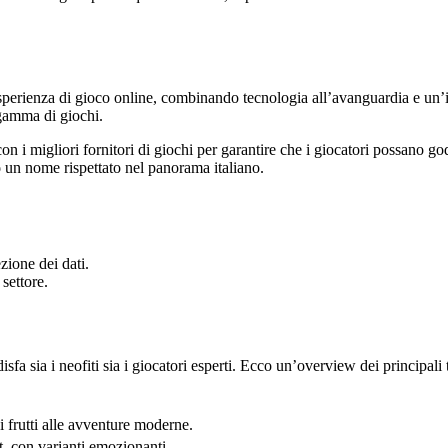
sperienza di gioco online, combinando tecnologia all’avanguardia e un’int
 gamma di giochi.
con i migliori fornitori di giochi per garantire che i giocatori possano 
o
un nome rispettato nel panorama italiano.
zione dei dati.
settore.
sfa sia i neofiti sia i giocatori esperti. Ecco un’overview dei principali 
i frutti alle avventure moderne.
t, con varianti emozionanti.