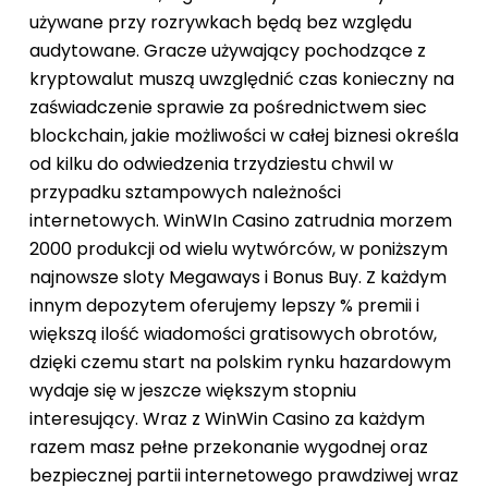
używane przy rozrywkach będą bez względu
audytowane. Gracze używający pochodzące z
kryptowalut muszą uwzględnić czas konieczny na
zaświadczenie sprawie za pośrednictwem siec
blockchain, jakie możliwości w całej biznesi określa
od kilku do odwiedzenia trzydziestu chwil w
przypadku sztampowych należności
internetowych. WinWIn Casino zatrudnia morzem
2000 produkcji od wielu wytwórców, w poniższym
najnowsze sloty Megaways i Bonus Buy. Z każdym
innym depozytem oferujemy lepszy % premii i
większą ilość wiadomości gratisowych obrotów,
dzięki czemu start na polskim rynku hazardowym
wydaje się w jeszcze większym stopniu
interesujący. Wraz z WinWin Casino za każdym
razem masz pełne przekonanie wygodnej oraz
bezpiecznej partii internetowego prawdziwej wraz