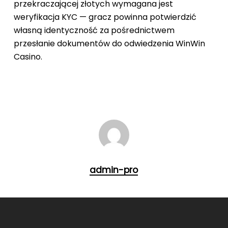
przekraczającej złotych wymagana jest
weryfikacja KYC — gracz powinna potwierdzić
własną identyczność za pośrednictwem
przesłanie dokumentów do odwiedzenia WinWin
Casino.
admin-pro