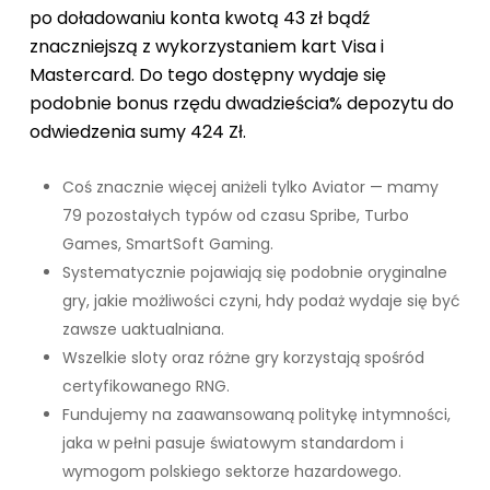
po doładowaniu konta kwotą 43 zł bądź
znaczniejszą z wykorzystaniem kart Visa i
Mastercard. Do tego dostępny wydaje się
podobnie bonus rzędu dwadzieścia% depozytu do
odwiedzenia sumy 424 Zł.
Coś znacznie więcej aniżeli tylko Aviator — mamy
79 pozostałych typów od czasu Spribe, Turbo
Games, SmartSoft Gaming.
Systematycznie pojawiają się podobnie oryginalne
gry, jakie możliwości czyni, hdy podaż wydaje się być
zawsze uaktualniana.
Wszelkie sloty oraz różne gry korzystają spośród
certyfikowanego RNG.
Fundujemy na zaawansowaną politykę intymności,
jaka w pełni pasuje światowym standardom i
wymogom polskiego sektorze hazardowego.